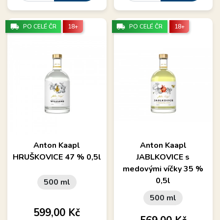
local_shipping
local_shipping
PO CELÉ ČR
18+
PO CELÉ ČR
18+
Anton Kaapl
Anton Kaapl
HRUŠKOVICE 47 % 0,5l
JABLKOVICE s
medovými víčky 35 %
0,5l
500 ml
500 ml
Cena
599,00 Kč
Cena