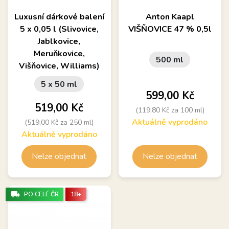
Luxusní dárkové balení
Anton Kaapl
5 x 0,05 l (Slivovice,
VIŠŇOVICE 47 % 0,5l
Jablkovice,
Meruňkovice,
500 ml
Višňovice, Williams)
5 x 50 ml
Cena
599,00 Kč
Cena
519,00 Kč
(119,80 Kč za 100 ml)
Aktuálně vyprodáno
(519,00 Kč za 250 ml)
Aktuálně vyprodáno
Nelze objednat
Nelze objednat
local_shipping
PO CELÉ ČR
18+