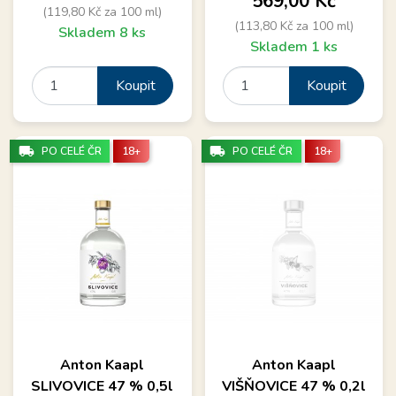
569,00 Kč
(119,80 Kč za 100 ml)
(113,80 Kč za 100 ml)
Skladem 8 ks
Skladem 1 ks
Koupit
Koupit
local_shipping
local_shipping
PO CELÉ ČR
18+
PO CELÉ ČR
18+
Anton Kaapl
Anton Kaapl
SLIVOVICE 47 % 0,5l
VIŠŇOVICE 47 % 0,2l