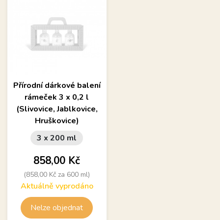
Přírodní dárkové balení
rámeček 3 x 0,2 l
(Slivovice, Jablkovice,
Hruškovice)
3 x 200 ml
Cena
858,00 Kč
(858,00 Kč za 600 ml)
Aktuálně vyprodáno
Nelze objednat