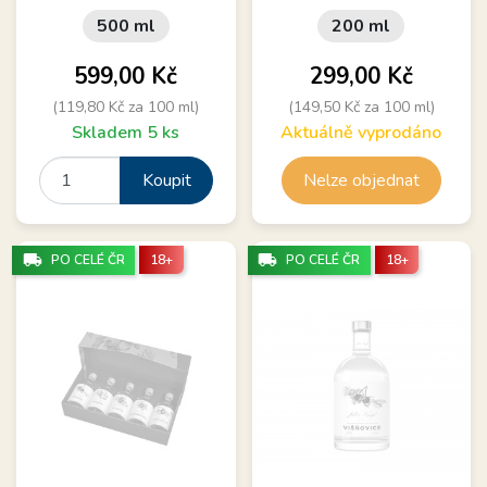
500 ml
200 ml
Cena
Cena
599,00 Kč
299,00 Kč
(119,80 Kč za 100 ml)
(149,50 Kč za 100 ml)
Skladem 5 ks
Aktuálně vyprodáno
Koupit
Nelze objednat
local_shipping
local_shipping
PO CELÉ ČR
18+
PO CELÉ ČR
18+