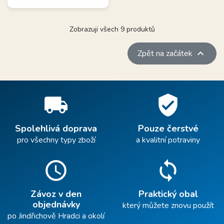
Zobrazuji všech 9 produktů

Zpět na začátek
local_shipping
verified_user
Spolehlivá doprava
Pouze čerstvé
pro všechny typy zboží
a kvalitní potraviny
schedule
sync
Závoz v den
Praktický obal
objednávky
který můžete znovu použít
po Jindřichově Hradci a okolí