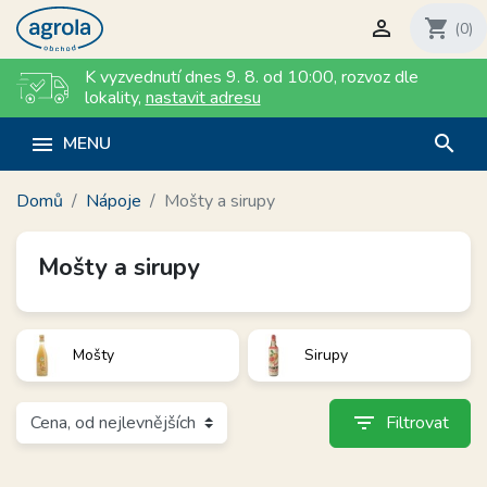

shopping_cart
(0)
K vyzvednutí dnes 9. 8. od 10:00
,
rozvoz dle
lokality
,
nastavit adresu
search

MENU
Domů
Nápoje
Mošty a sirupy
Mošty a sirupy
Mošty
Sirupy
filter_list
Filtrovat