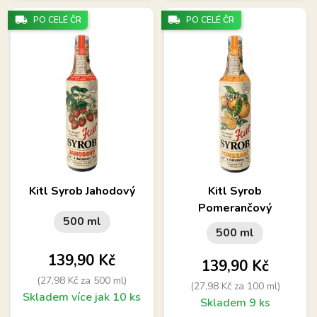
local_shipping
local_shipping
PO CELÉ ČR
PO CELÉ ČR
Kitl Syrob Jahodový
Kitl Syrob
Pomerančový
500 ml
500 ml
Cena
139,90 Kč
Cena
139,90 Kč
(27,98 Kč za 500 ml)
(27,98 Kč za 100 ml)
Skladem více jak 10 ks
Skladem 9 ks