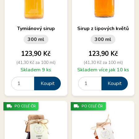
Tymiánový sirup
Sirup z lipových květů
300 ml
300 ml
Cena
Cena
123,90 Kč
123,90 Kč
(41,30 Kč za 100 ml)
(41,30 Kč za 100 ml)
Skladem 9 ks
Skladem více jak 10 ks
Koupit
Koupit
local_shipping
local_shipping
PO CELÉ ČR
PO CELÉ ČR