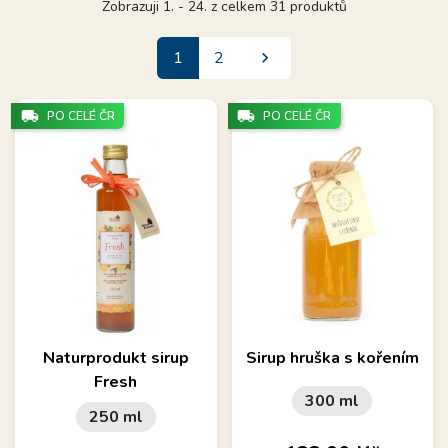
Zobrazuji 1. - 24. z celkem 31 produktů
Další
1
2

local_shipping
local_shipping
PO CELÉ ČR
PO CELÉ ČR
Naturprodukt sirup
Sirup hruška s kořením
Fresh
300 ml
250 ml