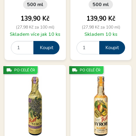
500 ml
500 ml
Cena
Cena
139,90 Kč
139,90 Kč
(27,98 Kč za 100 ml)
(27,98 Kč za 100 ml)
Skladem více jak 10 ks
Skladem 10 ks
Koupit
Koupit
local_shipping
local_shipping
PO CELÉ ČR
PO CELÉ ČR