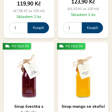
Cena
123,90 Kč
Cena
119,90 Kč
(41,30 Kč za 100 ml)
(47,96 Kč za 100 ml)
Skladem 1 ks
Skladem 2 ks
Koupit
Koupit
local_shipping
local_shipping
PO CELÉ ČR
PO CELÉ ČR
Sirup švestka s
Sirup mango se skořicí