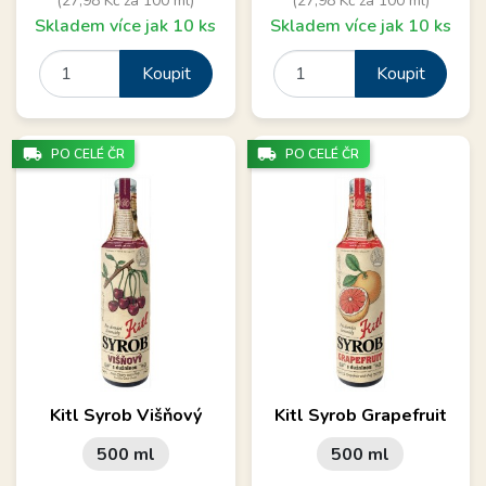
(27,98 Kč za 100 ml)
(27,98 Kč za 100 ml)
Skladem více jak 10 ks
Skladem více jak 10 ks
Koupit
Koupit
local_shipping
local_shipping
PO CELÉ ČR
PO CELÉ ČR
Kitl Syrob Višňový
Kitl Syrob Grapefruit
500 ml
500 ml