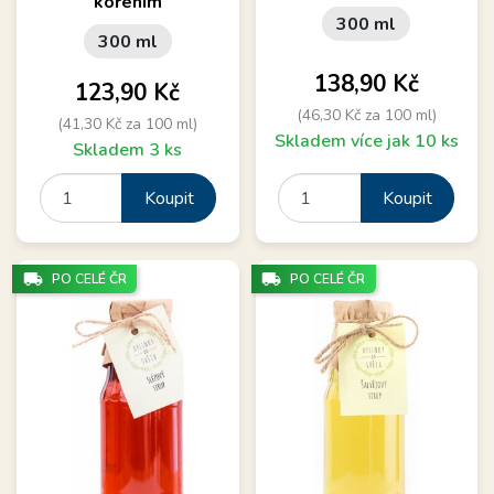
kořením
300 ml
300 ml
Cena
138,90 Kč
Cena
123,90 Kč
(46,30 Kč za 100 ml)
(41,30 Kč za 100 ml)
Skladem více jak 10 ks
Skladem 3 ks
Koupit
Koupit
local_shipping
local_shipping
PO CELÉ ČR
PO CELÉ ČR