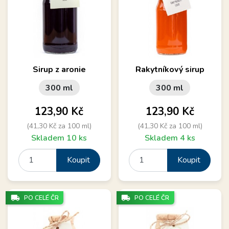
Sirup z aronie
Rakytníkový sirup
300 ml
300 ml
Cena
Cena
123,90 Kč
123,90 Kč
(41,30 Kč za 100 ml)
(41,30 Kč za 100 ml)
Skladem 10 ks
Skladem 4 ks
Koupit
Koupit
local_shipping
local_shipping
PO CELÉ ČR
PO CELÉ ČR