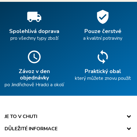
local_shipping
verified_user
Spolehlivá doprava
Pouze čerstvé
pro všechny typy zboží
a kvalitní potraviny
schedule
sync
Závoz v den
Praktický obal
objednávky
který můžete znovu použít
po Jindřichově Hradci a okolí
JE TO V CHUTI
DŮLEŽITÉ INFORMACE