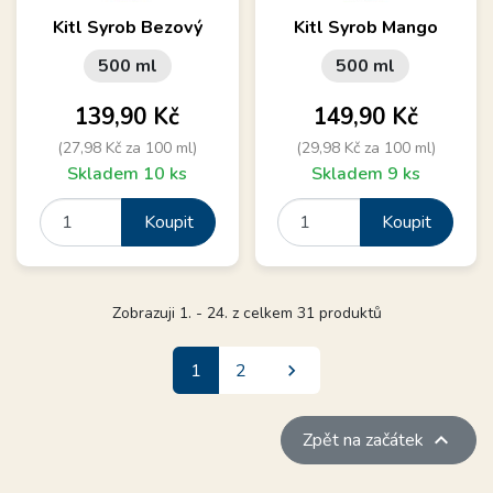
Kitl Syrob Bezový
Kitl Syrob Mango
500 ml
500 ml
Cena
Cena
139,90 Kč
149,90 Kč
(27,98 Kč za 100 ml)
(29,98 Kč za 100 ml)
Skladem 10 ks
Skladem 9 ks
Koupit
Koupit
Zobrazuji 1. - 24. z celkem 31 produktů
Další
1
2


Zpět na začátek