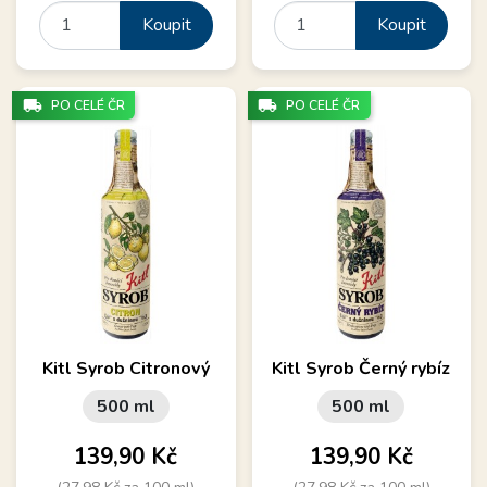
Koupit
Koupit
local_shipping
local_shipping
PO CELÉ ČR
PO CELÉ ČR
Kitl Syrob Citronový
Kitl Syrob Černý rybíz
500 ml
500 ml
Cena
Cena
139,90 Kč
139,90 Kč