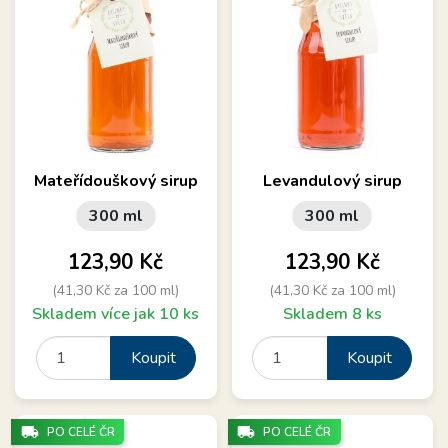
Mateřídouškový sirup
Levandulový sirup
300 ml
300 ml
Cena
Cena
123,90 Kč
123,90 Kč
(41,30 Kč za 100 ml)
(41,30 Kč za 100 ml)
Skladem více jak 10 ks
Skladem 8 ks
Koupit
Koupit
local_shipping
local_shipping
PO CELÉ ČR
PO CELÉ ČR