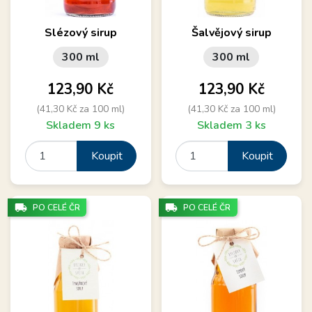
Slézový sirup
Šalvějový sirup
300 ml
300 ml
Cena
Cena
123,90 Kč
123,90 Kč
(41,30 Kč za 100 ml)
(41,30 Kč za 100 ml)
Skladem 9 ks
Skladem 3 ks
Koupit
Koupit
local_shipping
local_shipping
PO CELÉ ČR
PO CELÉ ČR