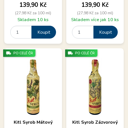
Cena
Cena
139,90 Kč
139,90 Kč
(27,98 Kč za 100 ml)
(27,98 Kč za 100 ml)
Skladem 10 ks
Skladem více jak 10 ks
Koupit
Koupit
local_shipping
local_shipping
PO CELÉ ČR
PO CELÉ ČR
Kitl Syrob Mátový
Kitl Syrob Zázvorový