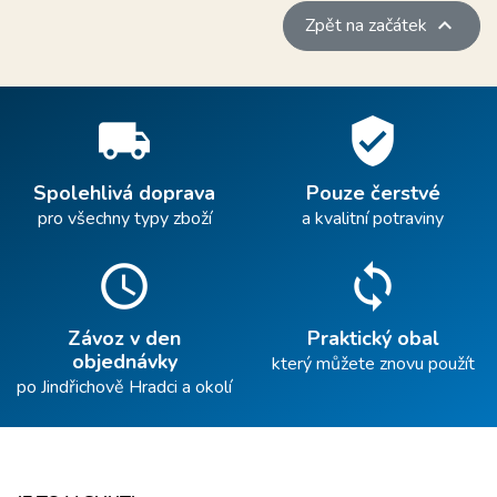

Zpět na začátek
local_shipping
verified_user
Spolehlivá doprava
Pouze čerstvé
pro všechny typy zboží
a kvalitní potraviny
schedule
sync
Závoz v den
Praktický obal
objednávky
který můžete znovu použít
po Jindřichově Hradci a okolí