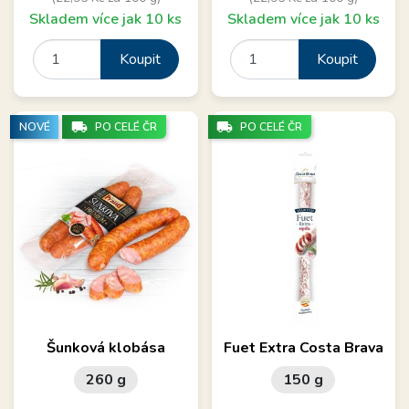
Skladem více jak 10 ks
Skladem více jak 10 ks
Koupit
Koupit
local_shipping
local_shipping
NOVÉ
PO CELÉ ČR
PO CELÉ ČR
Šunková klobása
Fuet Extra Costa Brava
260 g
150 g