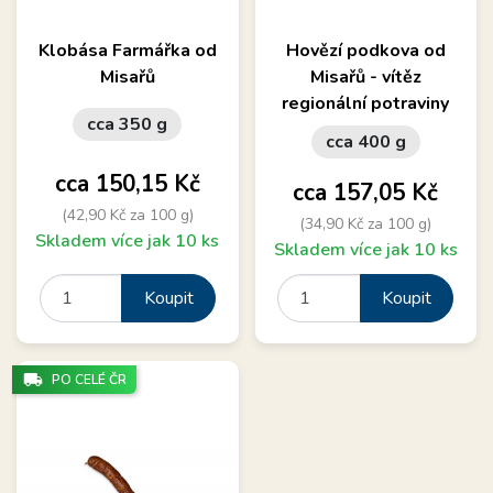
Klobása Farmářka od
Hovězí podkova od
Misařů
Misařů - vítěz
regionální potraviny
cca 350 g
cca 400 g
Cena
cca 150,15 Kč
Cena
cca 157,05 Kč
(42,90 Kč za 100 g)
(34,90 Kč za 100 g)
Skladem více jak 10 ks
Skladem více jak 10 ks
Koupit
Koupit
local_shipping
PO CELÉ ČR