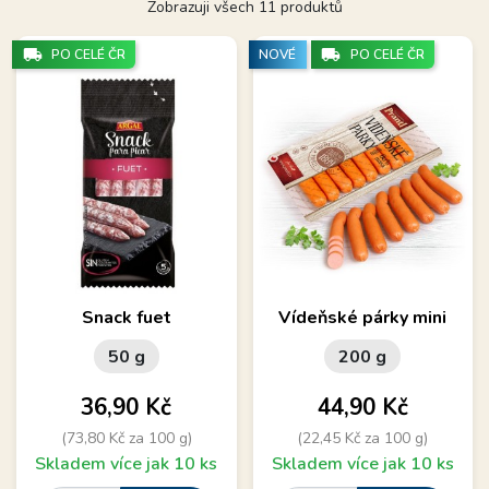
Zobrazuji všech 11 produktů
local_shipping
local_shipping
PO CELÉ ČR
NOVÉ
PO CELÉ ČR
Snack fuet
Vídeňské párky mini
50 g
200 g
Cena
Cena
36,90 Kč
44,90 Kč
(73,80 Kč za 100 g)
(22,45 Kč za 100 g)
Skladem více jak 10 ks
Skladem více jak 10 ks