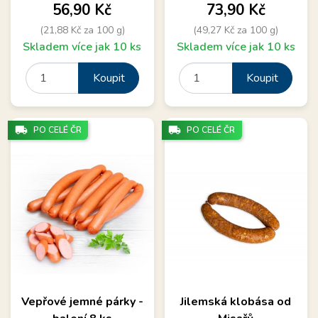
Cena
Cena
56,90 Kč
73,90 Kč
(21,88 Kč za 100 g)
(49,27 Kč za 100 g)
Skladem více jak 10 ks
Skladem více jak 10 ks
Koupit
Koupit
local_shipping
local_shipping
PO CELÉ ČR
PO CELÉ ČR
Vepřové jemné párky -
Jilemská klobása od