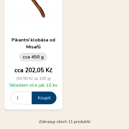
Pikantní klobása od
Misařů
cca 450 g
Cena
cca 202,05 Kč
(44,90 Kč za 100 g)
Skladem více jak 10 ks
Koupit
Zobrazuji všech 11 produktů