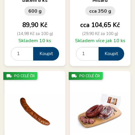
balení 8 ks
Misařů
600 g
cca 350 g
Cena
Cena
89,90 Kč
cca 104,65 Kč
(14,98 Kč za 100 g)
(29,90 Kč za 100 g)
Skladem 10 ks
Skladem více jak 10 ks
Koupit
Koupit
local_shipping
local_shipping
PO CELÉ ČR
PO CELÉ ČR