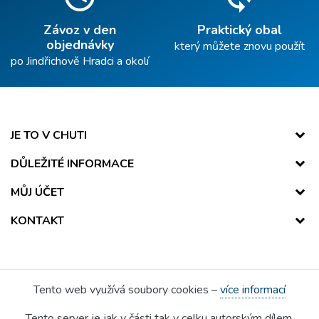
Závoz v den
Praktický obal
objednávky
který můžete znovu použít
po Jindřichově Hradci a okolí
JE TO V CHUTI
DŮLEŽITÉ INFORMACE
MŮJ ÚČET
KONTAKT
Tento web využívá soubory cookies –
více informací
Tento server je jak v části tak v celku autorským dílem.