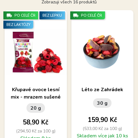
Zobrazuji všech 16 produktů
local_shipping
local_shipping
PO CELÉ ČR
BEZ LEPKU
PO CELÉ ČR
BEZ LAKTÓZY
Křupavé ovoce lesní
Léto ze Zahrádek
mix - mrazem sušené
30 g
20 g
Cena
159,90 Kč
Cena
58,90 Kč
(533,00 Kč za 100 g)
(294,50 Kč za 100 g)
Skladem více jak 10 ks