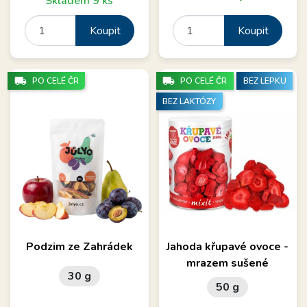
Skladem 9 ks
Koupit
Koupit
local_shipping
local_shipping
PO CELÉ ČR
PO CELÉ ČR
BEZ LEPKU
BEZ LAKTÓZY
Podzim ze Zahrádek
Jahoda křupavé ovoce -
mrazem sušené
30 g
50 g