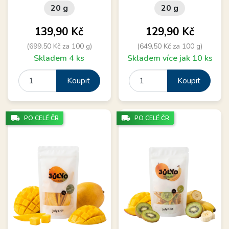
20 g
20 g
Cena
Cena
139,90 Kč
129,90 Kč
(699,50 Kč za 100 g)
(649,50 Kč za 100 g)
Skladem 4 ks
Skladem více jak 10 ks
Koupit
Koupit
local_shipping
local_shipping
PO CELÉ ČR
PO CELÉ ČR