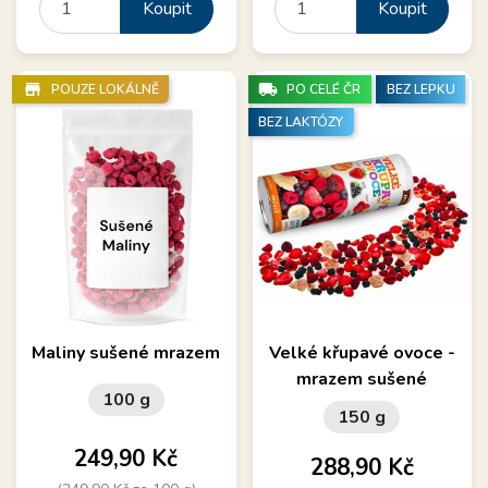
Koupit
Koupit
store_mall_directory
local_shipping
POUZE LOKÁLNĚ
PO CELÉ ČR
BEZ LEPKU
BEZ LAKTÓZY
Maliny sušené mrazem
Velké křupavé ovoce -
mrazem sušené
100 g
150 g
Cena
249,90 Kč
Cena
288,90 Kč