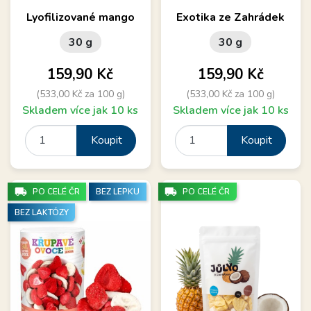
Lyofilizované mango
Exotika ze Zahrádek
30 g
30 g
Cena
Cena
159,90 Kč
159,90 Kč
(533,00 Kč za 100 g)
(533,00 Kč za 100 g)
Skladem více jak 10 ks
Skladem více jak 10 ks
Koupit
Koupit
local_shipping
local_shipping
PO CELÉ ČR
BEZ LEPKU
PO CELÉ ČR
BEZ LAKTÓZY