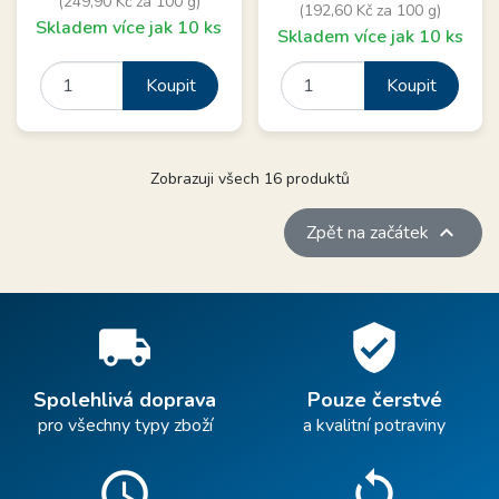
(249,90 Kč za 100 g)
(192,60 Kč za 100 g)
Skladem více jak 10 ks
Skladem více jak 10 ks
Koupit
Koupit
Zobrazuji všech 16 produktů

Zpět na začátek
local_shipping
verified_user
Spolehlivá doprava
Pouze čerstvé
pro všechny typy zboží
a kvalitní potraviny
schedule
sync