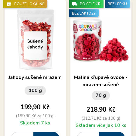
store_mall_directory
local_shipping
POUZE LOKÁLNĚ
PO CELÉ ČR
BEZ LEPKU
BEZ LAKTÓZY
Jahody sušené mrazem
Malina křupavé ovoce -
mrazem sušené
100 g
70 g
Cena
199,90 Kč
Cena
218,90 Kč
(199,90 Kč za 100 g)
(312,71 Kč za 100 g)
Skladem 7 ks
Skladem více jak 10 ks