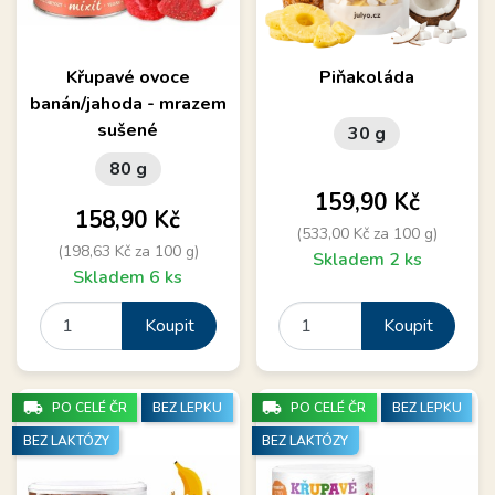
Křupavé ovoce
Piňakoláda
banán/jahoda - mrazem
sušené
30 g
80 g
Cena
159,90 Kč
Cena
158,90 Kč
(533,00 Kč za 100 g)
(198,63 Kč za 100 g)
Skladem 2 ks
Skladem 6 ks
Koupit
Koupit
local_shipping
local_shipping
PO CELÉ ČR
BEZ LEPKU
PO CELÉ ČR
BEZ LEPKU
BEZ LAKTÓZY
BEZ LAKTÓZY