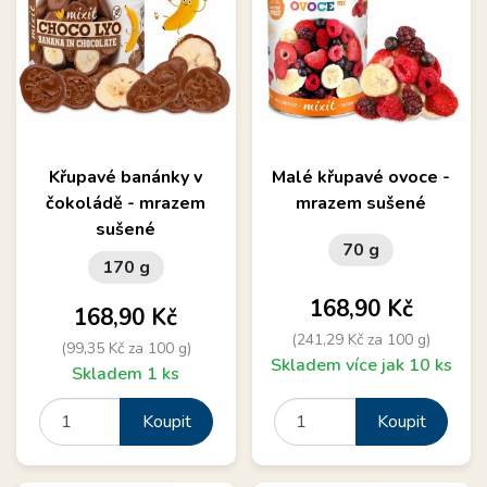
Křupavé banánky v
Malé křupavé ovoce -
čokoládě - mrazem
mrazem sušené
sušené
70 g
170 g
Cena
168,90 Kč
Cena
168,90 Kč
(241,29 Kč za 100 g)
(99,35 Kč za 100 g)
Skladem více jak 10 ks
Skladem 1 ks
Koupit
Koupit