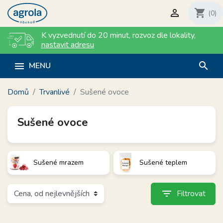

shopping_cart
(0)
K vyzvednutí do 20 minut
,
rozvoz dle lokality
,
nastavit adresu
search

MENU
Domů
Trvanlivé
Sušené ovoce
Sušené ovoce
Sušené mrazem
Sušené teplem
filter_list
Filtrovat