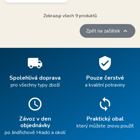
Zobrazuji všech 9 produktů

Zpět na začátek
local_shipping
verified_user
Spolehlivá doprava
Pouze čerstvé
pro všechny typy zboží
a kvalitní potraviny
schedule
sync
Závoz v den
Praktický obal
objednávky
který můžete znovu použít
po Jindřichově Hradci a okolí