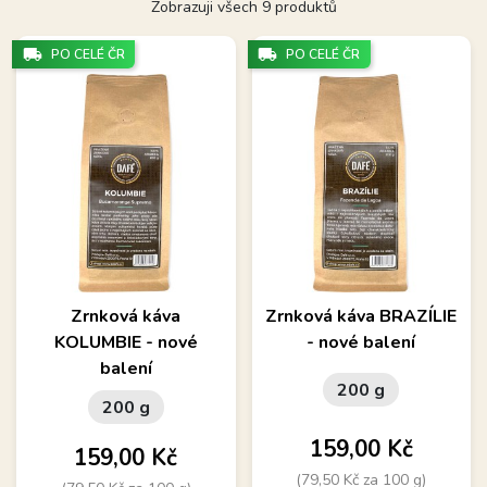
Zobrazuji všech 9 produktů
local_shipping
local_shipping
PO CELÉ ČR
PO CELÉ ČR
Zrnková káva
Zrnková káva BRAZÍLIE
KOLUMBIE - nové
- nové balení
balení
200 g
200 g
Cena
159,00 Kč
Cena
159,00 Kč
(79,50 Kč za 100 g)