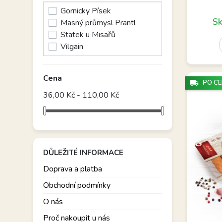
Gornicky Písek
Sk
Masný průmysl Prantl
Statek u Misařů
Vilgain
Cena
local_shipping
PO CE
36,00 Kč - 110,00 Kč
DŮLEŽITÉ INFORMACE
Doprava a platba
Obchodní podmínky
O nás
Proč nakoupit u nás