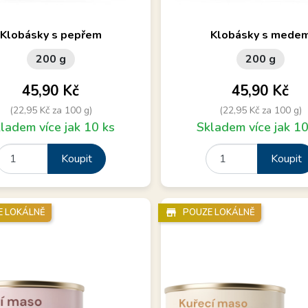
Na grilování, s pepřem
Na grilování, s medovou př
Klobásky s pepřem
Klobásky s mede
200 g
200 g
Cena
Cena
45,90 Kč
45,90 Kč
(22,95 Kč za 100 g)
(22,95 Kč za 100 g)
ladem více jak 10 ks
Skladem více jak 10
Koupit
Koupit
E LOKÁLNĚ
store_mall_directory
POUZE LOKÁLNĚ