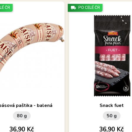
LÉ ČR
local_shipping
PO CELÉ ČR
paštika, chuť maďarské klobásy.
Snack fuet, rychlá svačina na 
básová paštika - balená
Snack fuet
na večer k televizi
80 g
50 g
Cena
Cena
36,90 Kč
36,90 Kč