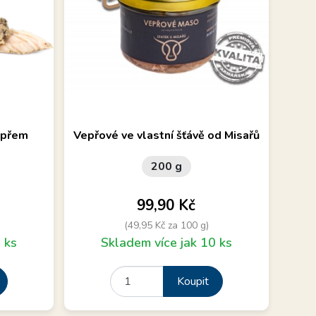
ověřených
Vepřové ve vlastní štávě, zavařeno na
pepřem
Vepřové ve vlastní šťávě od Misařů
o k přímé
Statku u Misařů, velmi oblíbený produkt,
skvělá chuť
200 g
Cena
99,90 Kč
(49,95 Kč za 100 g)
 ks
Skladem více jak 10 ks
Koupit