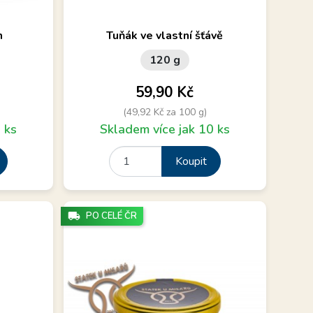
íchutí
Ručně zpracovaný, super šťavnatý,
m
Tuňák ve vlastní šťávě
udržitelný rybolov.
120 g
Cena
59,90 Kč
(49,92 Kč za 100 g)
 ks
Skladem více jak 10 ks
Koupit
local_shipping
PO CELÉ ČR