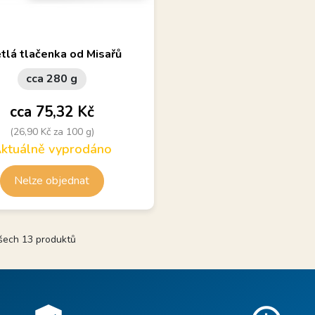
iční pokrm z vepřového masa.
tlá tlačenka od Misařů
cca 280 g
Cena
cca 75,32 Kč
(26,90 Kč za 100 g)
ktuálně vyprodáno
Nelze objednat
všech 13 produktů