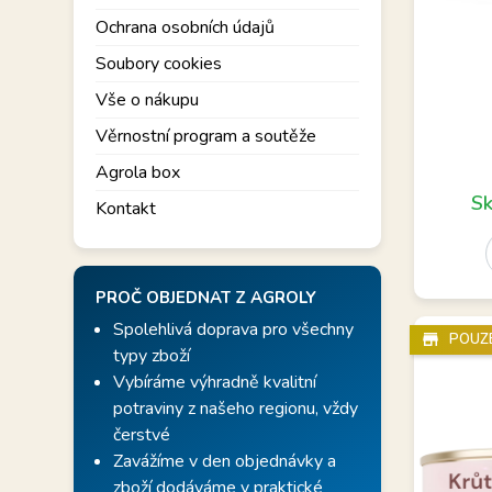
Ochrana osobních údajů
Soubory cookies
Vše o nákupu
Věrnostní program a soutěže
Agrola box
Sk
Kontakt
PROČ OBJEDNAT Z AGROLY
Spolehlivá doprava pro všechny
store_mall_directory
POUZ
typy zboží
Vybíráme výhradně kvalitní
potraviny z našeho regionu, vždy
čerstvé
Zavážíme v den objednávky a
zboží dodáváme v praktické