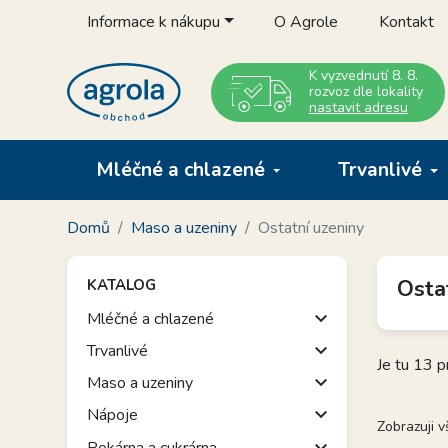
Informace k nákupu
O Agrole
Kontakt
K vyzvednutí 8. 8.
rozvoz dle lokality
nastavit adresu
Mléčné a chlazené
Trvanlivé
Domů
Maso a uzeniny
Ostatní uzeniny
Osta
KATALOG

Mléčné a chlazené

Trvanlivé
Je tu 13 p

Maso a uzeniny

Nápoje
Zobrazuji 

Pekárna a cukrárna