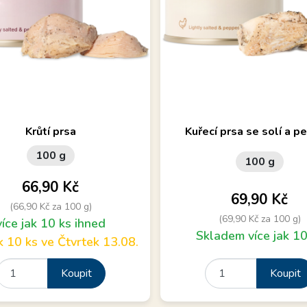
sy šťavnatého masa, z poctivých
Velké kusy libového masa, z 
Krůtí prsa
Kuřecí prsa se solí a 
ů, určeno k přímé konzumaci.
chovů, bez konzervantů, určen
100 g
konzumaci.
100 g
Cena
66,90 Kč
Cena
69,90 Kč
(66,90 Kč za 100 g)
(69,90 Kč za 100 g)
více jak 10 ks ihned
Skladem více jak 10
ak 10 ks ve Čtvrtek 13.08.
Koupit
Koupit