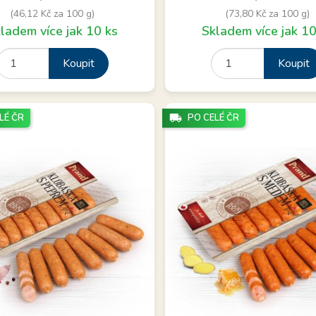
(46,12 Kč za 100 g)
(73,80 Kč za 100 g)
ladem více jak 10 ks
Skladem více jak 10
Koupit
Koupit
LÉ ČR
local_shipping
PO CELÉ ČR