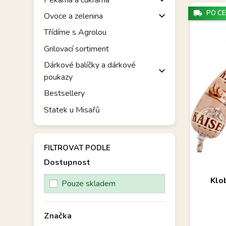
local_shipping
PO CE

Ovoce a zelenina
Třídíme s Agrolou
Grilovací sortiment
Dárkové balíčky a dárkové

poukazy
Bestsellery
Statek u Misařů
FILTROVAT PODLE
Dostupnost
Balená 
Klo
Pouze skladem
Značka