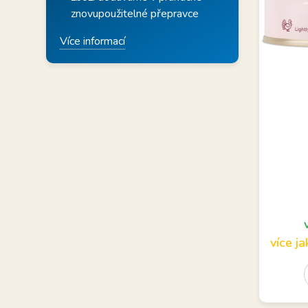
znovupoužitelné přepravce
Více informací
Velké ku
chov
více j