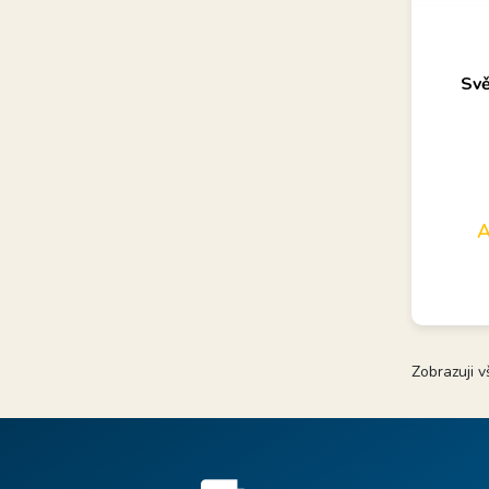
Trad
Svě
A
Zobrazuji 