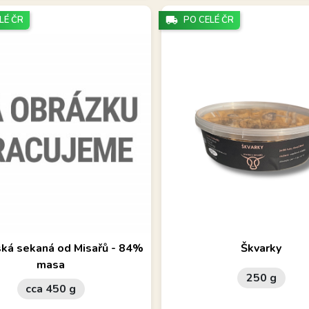
LÉ ČR
local_shipping
PO CELÉ ČR
varovaná klasická sekaná. 84%
Škvarky z rodinného Statku u
ká sekaná od Misařů - 84%
Škvarky
masa.
masa
250 g
cca 450 g