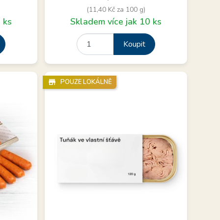
(11,40 Kč za 100 g)
 ks
Skladem více jak 10 ks
Koupit
store_mall_directory
POUZE LOKÁLNĚ