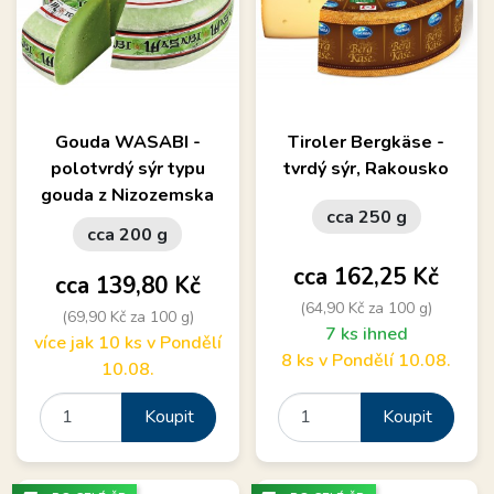
Gouda WASABI -
Tiroler Bergkäse -
polotvrdý sýr typu
tvrdý sýr, Rakousko
gouda z Nizozemska
cca 250 g
cca 200 g
Cena
cca 162,25 Kč
Cena
cca 139,80 Kč
(64,90 Kč za 100 g)
(69,90 Kč za 100 g)
7 ks ihned
více jak 10 ks v Pondělí
8 ks v Pondělí 10.08.
10.08.
Koupit
Koupit