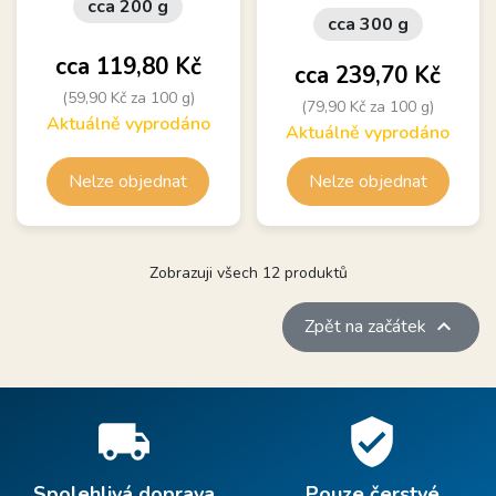
cca 200 g
cca 300 g
Cena
cca 119,80 Kč
Cena
cca 239,70 Kč
(59,90 Kč za 100 g)
(79,90 Kč za 100 g)
Aktuálně vyprodáno
Aktuálně vyprodáno
Nelze objednat
Nelze objednat
Zobrazuji všech 12 produktů

Zpět na začátek
local_shipping
verified_user
Spolehlivá doprava
Pouze čerstvé