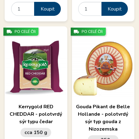
Koupit
Koupit
local_shipping
local_shipping
PO CELÉ ČR
PO CELÉ ČR
Kerrygold RED
Gouda Pikant de Belle
CHEDDAR - polotvrdý
Hollande - polotvrdý
sýr typu čedar
sýr typ gouda z
Nizozemska
cca 150 g