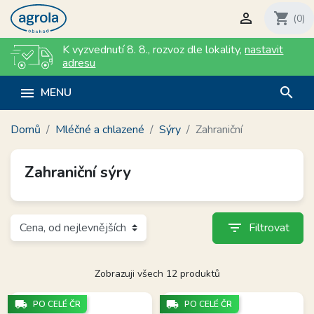

shopping_cart
(0)
K vyzvednutí 8. 8.
,
rozvoz dle lokality
,
nastavit
adresu
search

MENU
Domů
Mléčné a chlazené
Sýry
Zahraniční
Zahraniční sýry
filter_list
Filtrovat
Zobrazuji všech 12 produktů
local_shipping
local_shipping
PO CELÉ ČR
PO CELÉ ČR