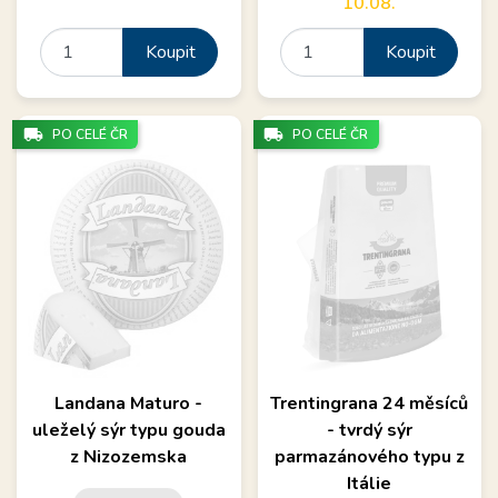
10.08.
Koupit
Koupit
local_shipping
local_shipping
PO CELÉ ČR
PO CELÉ ČR
Landana Maturo -
Trentingrana 24 měsíců
uleželý sýr typu gouda
- tvrdý sýr
z Nizozemska
parmazánového typu z
Itálie