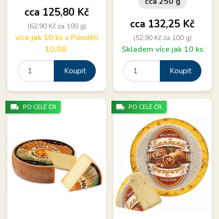
cca 250 g
Cena
cca 125,80 Kč
Cena
cca 132,25 Kč
(62,90 Kč za 100 g)
více jak 10 ks v Pondělí
(52,90 Kč za 100 g)
10.08.
Skladem více jak 10 ks
Koupit
Koupit
local_shipping
local_shipping
PO CELÉ ČR
PO CELÉ ČR