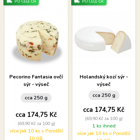
local_shipping
local_shipping
PO CELÉ ČR
PO CELÉ ČR
Pecorino Fantasia ovčí
Holandský kozí sýr -
sýr - výseč
výseč
cca 250 g
cca 250 g
Cena
cca 174,75 Kč
Cena
cca 174,75 Kč
(69,90 Kč za 100 g)
(69,90 Kč za 100 g)
1 ks ihned
více jak 10 ks v Pondělí
více jak 10 ks v Pondělí
10.08.