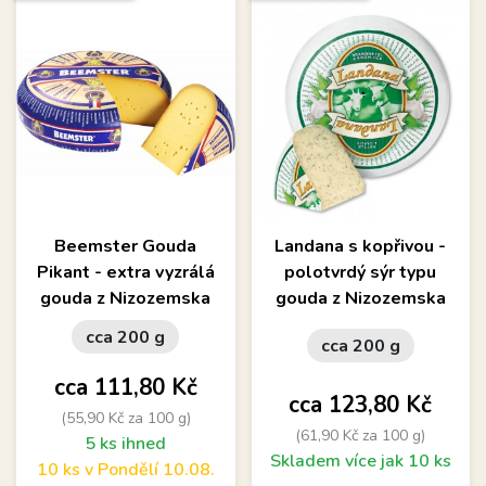
Beemster Gouda
Landana s kopřivou -
Pikant - extra vyzrálá
polotvrdý sýr typu
gouda z Nizozemska
gouda z Nizozemska
cca 200 g
cca 200 g
Cena
cca 111,80 Kč
Cena
cca 123,80 Kč
(55,90 Kč za 100 g)
(61,90 Kč za 100 g)
5 ks ihned
Skladem více jak 10 ks
10 ks v Pondělí 10.08.