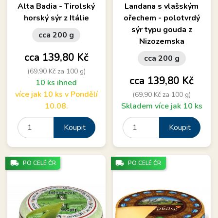
Alta Badia - Tirolský
Landana s vlašským
horský sýr z Itálie
ořechem - polotvrdý
sýr typu gouda z
cca 200 g
Nizozemska
Cena
cca 139,80 Kč
cca 200 g
(69,90 Kč za 100 g)
Cena
cca 139,80 Kč
10 ks ihned
více jak 10 ks v Pondělí
(69,90 Kč za 100 g)
10.08.
Skladem více jak 10 ks
Koupit
Koupit
local_shipping
local_shipping
PO CELÉ ČR
PO CELÉ ČR