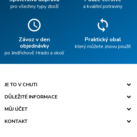
pro všechny typy zboží
a kvalitní potraviny
schedule
sync
Závoz v den
Praktický obal
objednávky
který můžete znovu použít
po Jindřichově Hradci a okolí
JE TO V CHUTI
DŮLEŽITÉ INFORMACE
MŮJ ÚČET
KONTAKT