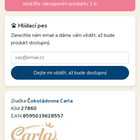
obdržíte zakoupením produktu 2 b.
Hlídací pes
pets
Zanechte nám email a dáme vám vědět, až bude
produkt dostupný.
Dejte mi vědět, až bude dostupný
Značka
Čokoládovna Carla
Kód
27860
EAN
8595019628557