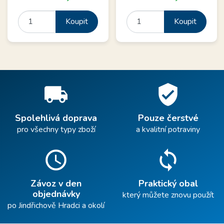
Koupit
Koupit
local_shipping
verified_user
Spolehlivá doprava
Pouze čerstvé
pro všechny typy zboží
a kvalitní potraviny
schedule
sync
Závoz v den
Praktický obal
objednávky
který můžete znovu použít
po Jindřichově Hradci a okolí