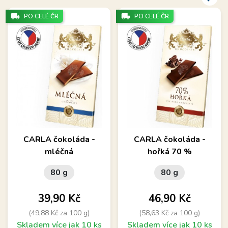
local_shipping
local_shipping
PO CELÉ ČR
PO CELÉ ČR
CARLA čokoláda -
CARLA čokoláda -
mléčná
hořká 70 %
80 g
80 g
Cena
Cena
39,90 Kč
46,90 Kč
(49,88 Kč za 100 g)
(58,63 Kč za 100 g)
Skladem více jak 10 ks
Skladem více jak 10 ks