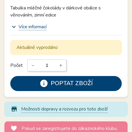
Tabulka mléčné čokolády v dárkové obálce s
věnováním, zimní edice
expand_more
Více informací
Aktuálně vyprodáno
Počet
−
+
info
POPTAT ZBOŽÍ
store_mall_directory
Možnosti dopravy a rozvozu pro toto zboží
Pokud se zaregistrujete do zákaznického klubu,