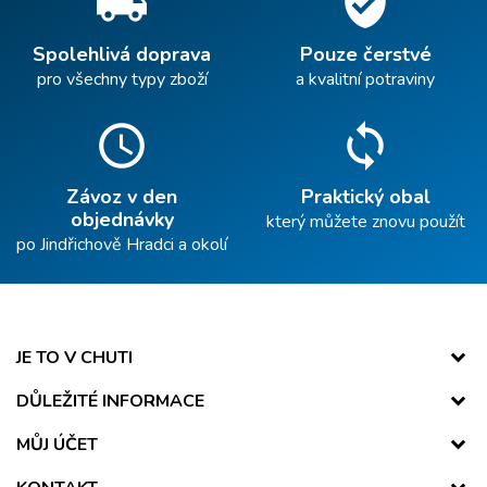
local_shipping
verified_user
Spolehlivá doprava
Pouze čerstvé
pro všechny typy zboží
a kvalitní potraviny
schedule
sync
Závoz v den
Praktický obal
objednávky
který můžete znovu použít
po Jindřichově Hradci a okolí
JE TO V CHUTI
DŮLEŽITÉ INFORMACE
MŮJ ÚČET