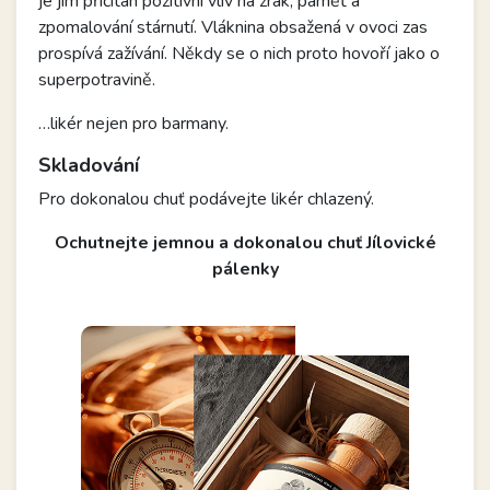
je jim přičítán pozitivní vliv na zrak, paměť a
zpomalování stárnutí. Vláknina obsažená v ovoci zas
prospívá zažívání. Někdy se o nich proto hovoří jako o
superpotravině.
…likér nejen pro barmany.
Skladování
Pro dokonalou chuť podávejte likér chlazený.
Ochutnejte jemnou a dokonalou chuť Jílovické
pálenky