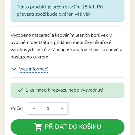
Tento produkt je určen starším 18 let. Při
převzetí zboží bude ověřen váš věk.
Vyrobeno macerací a lisováním lesních borůvek v
ovocném destilátu s přidáním meduňky lékařské,
vanilkových lusků z Madagaskaru, kyseliny citrónové a
doslazeno cukrem.
expand_more
Více informací

1 ks ihned k rozvozu nebo vyzvednutí
Počet
−
+

PŘIDAT DO KOŠÍKU