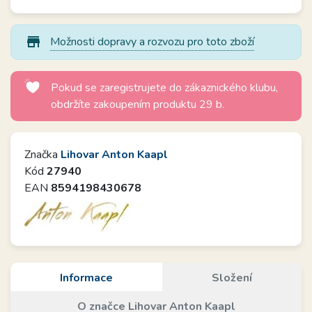
store_mall_directory
Možnosti dopravy a rozvozu pro toto zboží
Pokud se zaregistrujete do zákaznického klubu,
obdržíte zakoupením produktu 29 b.
Značka
Lihovar Anton Kaapl
Kód
27940
EAN
8594198430678
Informace
Složení
O značce Lihovar Anton Kaapl