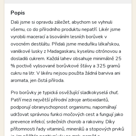
Popis
Dali jsme si opravdu záležet, abychom se vyhnuli
všemu, co do přírodního produktu nepatří. Likér jsme
vyrobili macerací a lisováním lesních borůvek v
ovocném destilátu. Přidali jsme meduňku lékařskou,
vanilkové lusky z Madagaskaru, kyselinu citrónovou a
dosladili cukrem. Každá lahev obsahuje minimálně 25
% poctivě vylisované borůvkové šťávy a 325 gramů
cukru na litr. V likéru nejsou použita žádná barviva ani
aromata, jen čistá příroda.
Pro borůvky je typická osvěžující sladkokyselá chuť.
Patří mezi největší přírodní zdroje antioxidantů,
podporují obranyschopnost organismu, napomáhají
udržovat správnou funkci močových cest a fungují jako
prevence infekcí, srdečních chorob a rakoviny. Díky
přítomnosti řady vitaminů, minerálů a stopových prvků