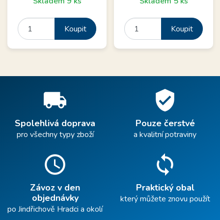
Skladem 9 ks
Skladem 5 ks
Koupit
Koupit
local_shipping
verified_user
Spolehlivá doprava
Pouze čerstvé
pro všechny typy zboží
a kvalitní potraviny
schedule
sync
Závoz v den
Praktický obal
objednávky
který můžete znovu použít
po Jindřichově Hradci a okolí