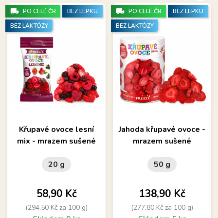
local_shipping
local_shipping
PO CELÉ ČR
BEZ LEPKU
PO CELÉ ČR
BEZ LEPKU
BEZ LAKTÓZY
BEZ LAKTÓZY
Křupavé ovoce lesní
Jahoda křupavé ovoce -
mix - mrazem sušené
mrazem sušené
20 g
50 g
Cena
Cena
58,90 Kč
138,90 Kč
(294,50 Kč za 100 g)
(277,80 Kč za 100 g)