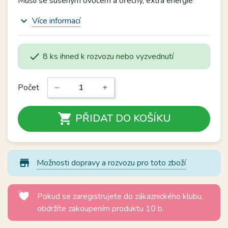
Müsli se sušeným ovocem a ořechy, extra energie
expand_more
Více informací

8 ks ihned k rozvozu nebo vyzvednutí
Počet
−
+

PŘIDAT DO KOŠÍKU
store_mall_directory
Možnosti dopravy a rozvozu pro toto zboží
Pokud se zaregistrujete do zákaznického klubu,
obdržíte zakoupením produktu 10 b.