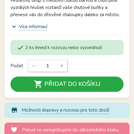
Hruškový sirup s medovo-zlatou barvou a chutí plně
vyzrálých hrušek roztančí vaše chuťové buňky a
přenese vás do dřevěné chaloupky daleko za město.
expand_more
Více informací

2 ks ihned k rozvozu nebo vyzvednutí
Počet
−
+

PŘIDAT DO KOŠÍKU
store_mall_directory
Možnosti dopravy a rozvozu pro toto zboží
Pokud se zaregistrujete do zákaznického klubu,