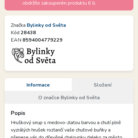
obdržíte zakoupením produktu 6 b.
Značka
Bylinky od Světa
Kód
28438
EAN
8594004779229
Informace
Složení
O značce Bylinky od Světa
Popis
Hruškový sirup s medovo-zlatou barvou a chutí plně
vyzrálých hrušek roztančí vaše chuťové buňky a
přenese vás do dřevěné chaloupky daleko za město.