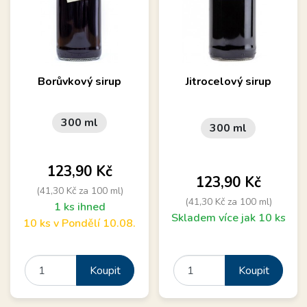
Borůvkový sirup
Jitrocelový sirup
300 ml
300 ml
Cena
123,90 Kč
Cena
123,90 Kč
(41,30 Kč za 100 ml)
(41,30 Kč za 100 ml)
1 ks ihned
Skladem více jak 10 ks
10 ks v Pondělí 10.08.
Koupit
Koupit