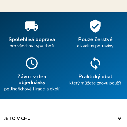
local_shipping
verified_user
Spolehlivá doprava
Pouze čerstvé
pro všechny typy zboží
a kvalitní potraviny
schedule
sync
Závoz v den
Praktický obal
objednávky
který můžete znovu použít
po Jindřichově Hradci a okolí
JE TO V CHUTI