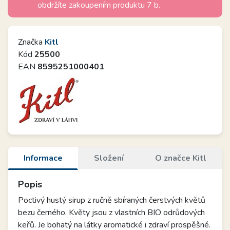
obdržíte zakoupením produktu 7 b.
Značka
Kitl
Kód
25500
EAN
8595251000401
Informace
Složení
O značce Kitl
Popis
Poctivý hustý sirup z ručně sbíraných čerstvých květů
bezu černého. Květy jsou z vlastních BIO odrůdových
keřů. Je bohatý na látky aromatické i zdraví prospěšné.