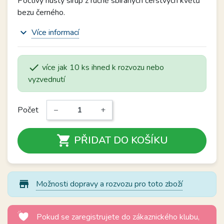
Poctivý hustý sirup z ručně sbíraných čerstvých květů
bezu černého.
expand_more
Více informací

více jak 10 ks ihned k rozvozu nebo
vyzvednutí
Počet
−
+

PŘIDAT DO KOŠÍKU
store_mall_directory
Možnosti dopravy a rozvozu pro toto zboží
Pokud se zaregistrujete do zákaznického klubu,