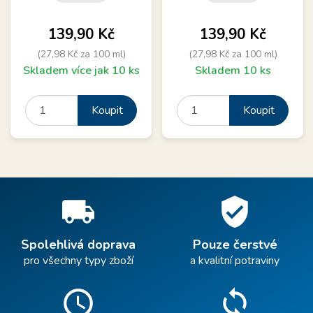
Cena
Cena
139,90 Kč
139,90 Kč
(27,98 Kč za 100 ml)
(27,98 Kč za 100 ml)
Skladem více jak 10 ks
Skladem 10 ks
Koupit
Koupit
local_shipping
verified_user
Spolehlivá doprava
Pouze čerstvé
pro všechny typy zboží
a kvalitní potraviny
schedule
sync