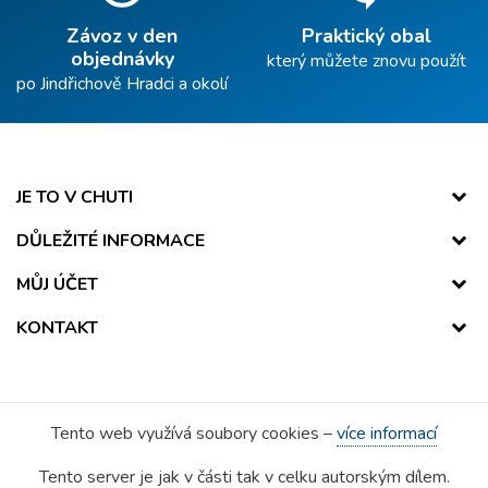
Závoz v den
Praktický obal
objednávky
který můžete znovu použít
po Jindřichově Hradci a okolí
JE TO V CHUTI
DŮLEŽITÉ INFORMACE
MŮJ ÚČET
KONTAKT
Tento web využívá soubory cookies –
více informací
Tento server je jak v části tak v celku autorským dílem.