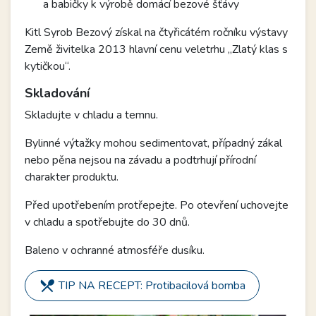
a babičky k výrobě domácí bezové šťávy
Kitl Syrob Bezový získal na čtyřicátém ročníku výstavy
Země živitelka 2013 hlavní cenu veletrhu „Zlatý klas s
kytičkou“.
Skladování
Skladujte v chladu a temnu.
Bylinné výtažky mohou sedimentovat, případný zákal
nebo pěna nejsou na závadu a podtrhují přírodní
charakter produktu.
Před upotřebením protřepejte. Po otevření uchovejte
v chladu a spotřebujte do 30 dnů.
Baleno v ochranné atmosféře dusíku.
restaurant_menu
TIP NA RECEPT: Protibacilová bomba