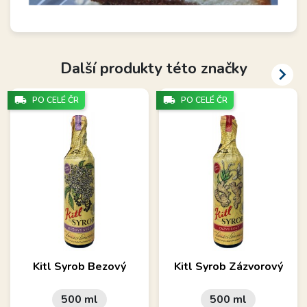
Další produkty této značky

local_shipping
local_shipping
PO CELÉ ČR
PO CELÉ ČR
Kitl Syrob Bezový
Kitl Syrob Zázvorový
500 ml
500 ml