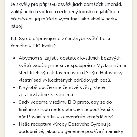
Je skvělý pro přípravu osvěžujících domácích limonád.
Zalitý horkou vodou a ozdobený kouskem jablíčka a
hřebíčkem, jej můžete vychutnat jako skvělý horký
nápoj.
Kitl Syrob připravujeme z čerstvých květů bezu
černého v BIO kvalitě.
Abychom si zajistili dostatek kvalitních bezových
květů, založili jsme si ve spolupráci s Výzkumným a
šlechtitelským ústavem ovocnářským Holovousy
vlastní sad vyšlechtěných odrůdových bezů.
K výrobě používáme čerstvé květy, které
zpracováváme za studena.
Sady vedeme v režimu BIO proto, aby se do
finálního sirupu nedostala chemie používaná k
ošetřování rostlin v konvenčním zemědělství
Naše receptura výroby Bezového Syrobu je
podobná té, jakou po generace používají maminky