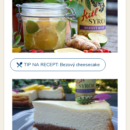
restaurant_menu
TIP NA RECEPT: Bezový cheesecake