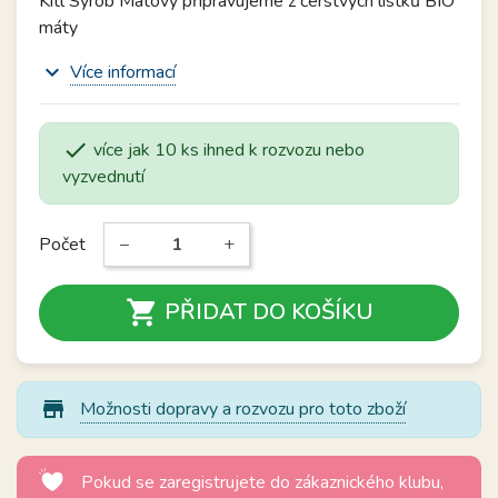
Kitl Syrob Mátový připravujeme z čerstvých lístků BIO
máty
expand_more
Více informací

více jak 10 ks ihned k rozvozu nebo
vyzvednutí
Počet
−
+

PŘIDAT DO KOŠÍKU
store_mall_directory
Možnosti dopravy a rozvozu pro toto zboží
Pokud se zaregistrujete do zákaznického klubu,