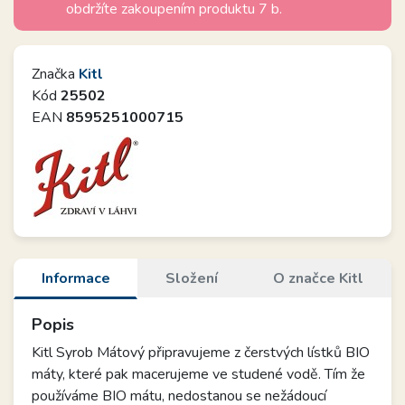
obdržíte zakoupením produktu 7 b.
Značka
Kitl
Kód
25502
EAN
8595251000715
Informace
Složení
O značce Kitl
Popis
Kitl Syrob Mátový připravujeme z čerstvých lístků BIO
máty, které pak macerujeme ve studené vodě. Tím že
používáme BIO mátu, nedostanou se nežádoucí