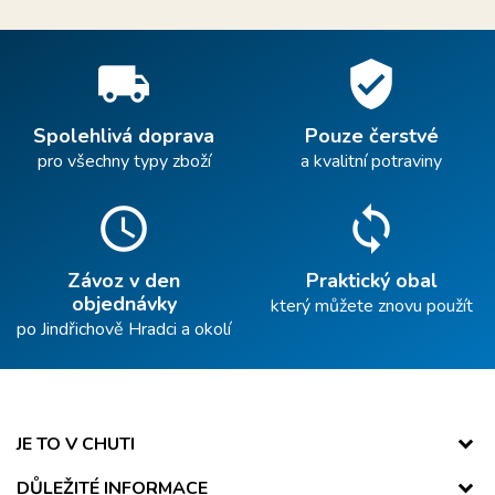
local_shipping
verified_user
Spolehlivá doprava
Pouze čerstvé
pro všechny typy zboží
a kvalitní potraviny
schedule
sync
Závoz v den
Praktický obal
objednávky
který můžete znovu použít
po Jindřichově Hradci a okolí
JE TO V CHUTI
DŮLEŽITÉ INFORMACE