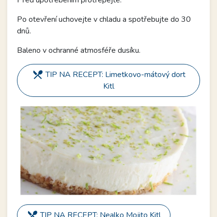
Po otevření uchovejte v chladu a spotřebujte do 30
dnů.
Baleno v ochranné atmosféře dusíku.
restaurant_menu
TIP NA RECEPT: Limetkovo-mátový dort
Kitl
restaurant_menu
TIP NA RECEPT: Nealko Mojito Kitl