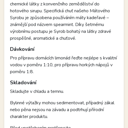
chemické látky z konvenčního zemědělství do
hotového sirupu. Specifická chuť našeho Mátového
Syrobu je způsobena používáním máty kadeřavé –
známější pod názvem spearmint. Díky šetrnému
výrobnímu postupu je Syrob bohatý na látky zdravé
prospěšné, aromatické a chuťové.
Dávkování
Pro přípravu domácích limonád řeďte nejlépe s kvalitní
vodou v poměru 1:10, pro přípravu horkých nápojů v
poměru 1:8.
Skladování
Skladujte v chladu a temnu.
Bylinné výtažky mohou sedimentovat, případný zákal
nebo pěna nejsou na závadu a podtrhují přírodní
charakter produktu.
Před upotřebením protřepejte.