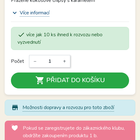
Pražené kokosové chipsy s karamelem
expand_more
Více informací

více jak 10 ks ihned k rozvozu nebo
vyzvednutí
Počet
−
+

PŘIDAT DO KOŠÍKU
store_mall_directory
Možnosti dopravy a rozvozu pro toto zboží
Pokud se zaregistrujete do zákaznického klubu,
obdržíte zakoupením produktu 1 b.