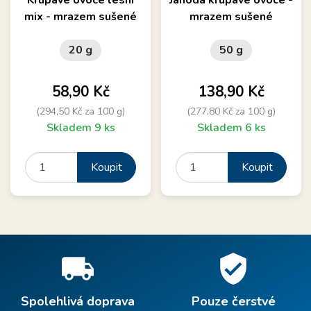
mix - mrazem sušené
mrazem sušené
20 g
50 g
Cena
Cena
58,90 Kč
138,90 Kč
(294,50 Kč za 100 g)
(277,80 Kč za 100 g)
Skladem 9 ks
Skladem 6 ks
Koupit
Koupit
local_shipping
verified_user
Spolehlivá doprava
Pouze čerstvé