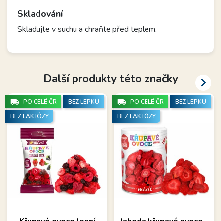
Skladování
Skladujte v suchu a chraňte před teplem.
Další produkty této značky

local_shipping
local_shipping
PO CELÉ ČR
BEZ LEPKU
PO CELÉ ČR
BEZ LEPKU
BEZ LAKTÓZY
BEZ LAKTÓZY
Křupavé ovoce lesní
Jahoda křupavé ovoce -