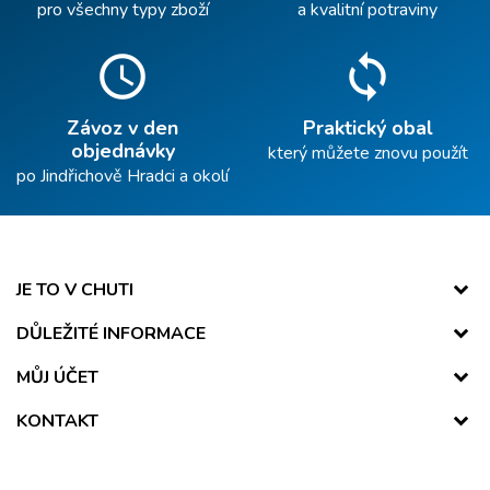
pro všechny typy zboží
a kvalitní potraviny
schedule
sync
Závoz v den
Praktický obal
objednávky
který můžete znovu použít
po Jindřichově Hradci a okolí
JE TO V CHUTI
DŮLEŽITÉ INFORMACE
MŮJ ÚČET
KONTAKT