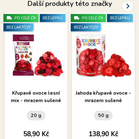
Další produkty této značky

local_shipping
local_shipping
PO CELÉ ČR
BEZ LEPKU
PO CELÉ ČR
BEZ LEPKU
BEZ LAKTÓZY
BEZ LAKTÓZY
Křupavé ovoce lesní
Jahoda křupavé ovoce -
mix - mrazem sušené
mrazem sušené
20 g
50 g
Cena
Cena
58,90 Kč
138,90 Kč