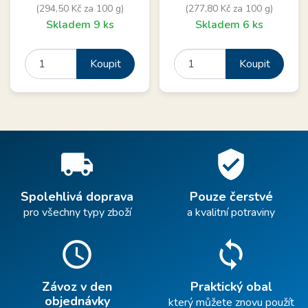
(294,50 Kč za 100 g)
(277,80 Kč za 100 g)
Skladem 9 ks
Skladem 6 ks
Koupit
Koupit
local_shipping
verified_user
Spolehlivá doprava
Pouze čerstvé
pro všechny typy zboží
a kvalitní potraviny
schedule
sync
Závoz v den
Praktický obal
objednávky
který můžete znovu použít