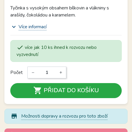
Tyčinka s vysokým obsahem bílkovin a vlákniny s
arašídy, čokoládou a karamelem.
expand_more
Více informací

více jak 10 ks ihned k rozvozu nebo
vyzvednutí
Počet
−
+

PŘIDAT DO KOŠÍKU
store_mall_directory
Možnosti dopravy a rozvozu pro toto zboží