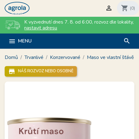

shopping_cart
(0)
K vyzvednutí dnes 7. 8. od 6:00
,
rozvoz dle lokality
,
nastavit adresu
search

MENU
Domů
Trvanlivé
Konzervované
Maso ve vlastní šťávě
store_mall_directory
NÁŠ ROZVOZ NEBO OSOBNĚ