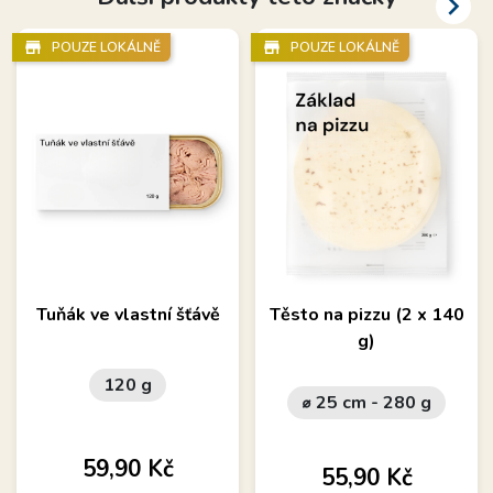

store_mall_directory
store_mall_directory
POUZE LOKÁLNĚ
POUZE LOKÁLNĚ
Tuňák ve vlastní šťávě
Těsto na pizzu (2 x 140
g)
120 g
⌀ 25 cm - 280 g
Cena
59,90 Kč
Cena
55,90 Kč