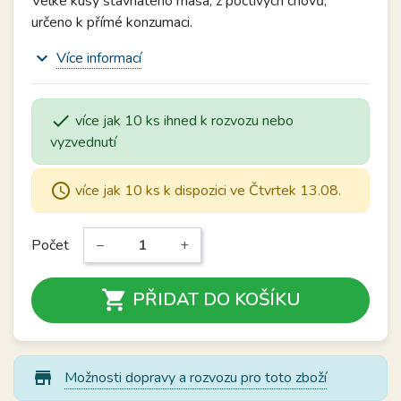
Velké kusy šťavnatého masa, z poctivých chovů,
určeno k přímé konzumaci.
expand_more
Více informací

více jak 10 ks ihned k rozvozu nebo
vyzvednutí
schedule
více jak 10 ks k dispozici ve Čtvrtek 13.08.
Počet
−
+

PŘIDAT DO KOŠÍKU
store_mall_directory
Možnosti dopravy a rozvozu pro toto zboží