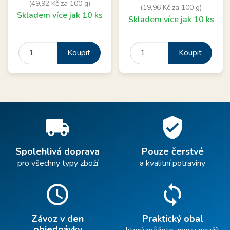
(49,92 Kč za 100 g)
(19,96 Kč za 100 g)
Skladem více jak 10 ks
Skladem více jak 10 ks
Koupit
Koupit
local_shipping
verified_user
Spolehlivá doprava
Pouze čerstvé
pro všechny typy zboží
a kvalitní potraviny
schedule
sync
Závoz v den
Praktický obal
objednávky