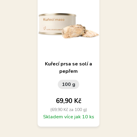
Kuřecí prsa se solí a
pepřem
100 g
Cena
69,90 Kč
(69,90 Kč za 100 g)
Skladem více jak 10 ks