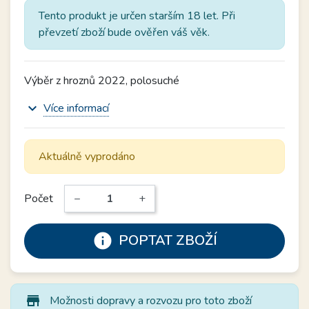
Tento produkt je určen starším 18 let. Při
převzetí zboží bude ověřen váš věk.
Výběr z hroznů 2022, polosuché
expand_more
Více informací
Aktuálně vyprodáno
Počet
−
+
info
POPTAT ZBOŽÍ
store_mall_directory
Možnosti dopravy a rozvozu pro toto zboží