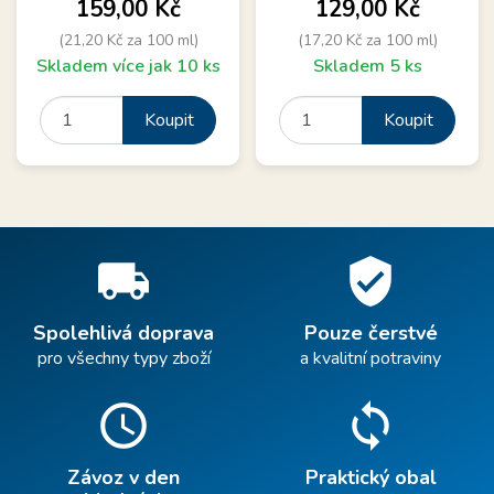
Cena
Cena
159,00 Kč
129,00 Kč
(21,20 Kč za 100 ml)
(17,20 Kč za 100 ml)
Skladem více jak 10 ks
Skladem 5 ks
Koupit
Koupit
local_shipping
verified_user
Spolehlivá doprava
Pouze čerstvé
pro všechny typy zboží
a kvalitní potraviny
schedule
sync
Závoz v den
Praktický obal