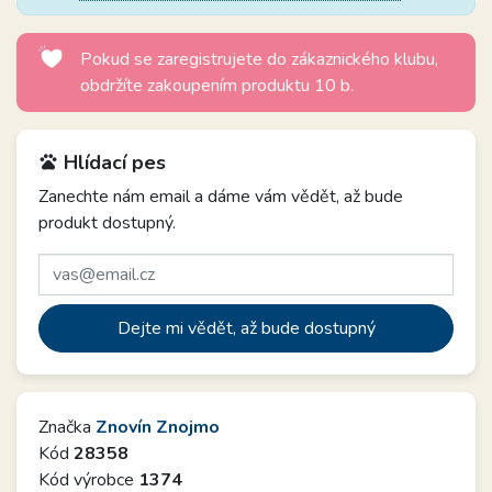
Pokud se zaregistrujete do zákaznického klubu,
obdržíte zakoupením produktu 10 b.
Hlídací pes
pets
Zanechte nám email a dáme vám vědět, až bude
produkt dostupný.
Dejte mi vědět, až bude dostupný
Značka
Znovín Znojmo
Kód
28358
Kód výrobce
1374