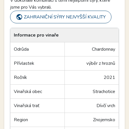
V dokonalé kombinaci s těmi nejlepšími sýry, které
jsme pro Vás vybrali.
public
ZAHRANIČNÍ SÝRY NEJVYŠŠÍ KVALITY
Informace pro vinaře
Odrůda
Chardonnay
Přívlastek
výběr z hroznů
Ročník
2021
Vinařská obec
Strachotice
Vinařská trať
Dívčí vrch
Region
Znojemsko