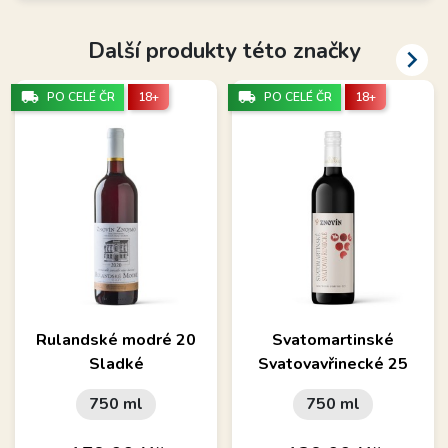
Další produkty této značky

local_shipping
local_shipping
PO CELÉ ČR
18+
PO CELÉ ČR
18+
Rulandské modré 20
Svatomartinské
Sladké
Svatovavřinecké 25
750 ml
750 ml