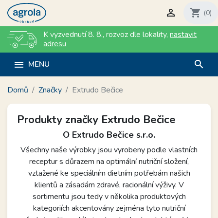

shopping_cart
(0)
K vyzvednutí 8. 8.
,
rozvoz dle lokality
,
nastavit
adresu
search

MENU
Domů
Značky
Extrudo Bečice
Produkty značky Extrudo Bečice
O Extrudo Bečice s.r.o.
Všechny naše výrobky jsou vyrobeny podle vlastních
receptur s důrazem na optimální nutriční složení,
vztažené ke speciálním dietním potřebám našich
klientů a zásadám zdravé, racionální výživy. V
sortimentu jsou tedy v několika produktových
kategoriích akcentovány zejména tyto nutriční