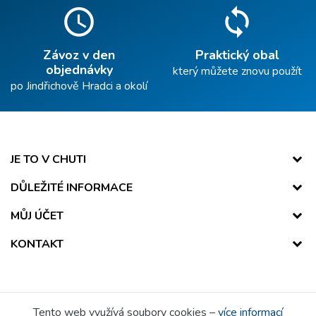
schedule
sync
Závoz v den
Praktický obal
objednávky
který můžete znovu použít
po Jindřichově Hradci a okolí
JE TO V CHUTI
DŮLEŽITÉ INFORMACE
MŮJ ÚČET
KONTAKT
Tento web využívá soubory cookies –
více informací