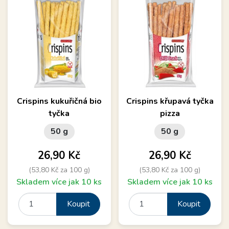
Crispins kukuřičná bio
Crispins křupavá tyčka
tyčka
pizza
50 g
50 g
Cena
Cena
26,90 Kč
26,90 Kč
(53,80 Kč za 100 g)
(53,80 Kč za 100 g)
Skladem více jak 10 ks
Skladem více jak 10 ks
Koupit
Koupit