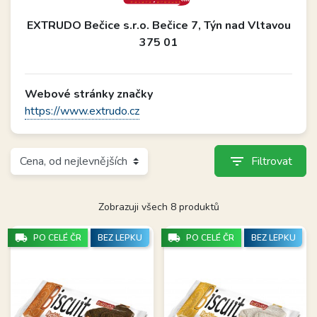
EXTRUDO Bečice s.r.o. Bečice 7, Týn nad Vltavou
375 01
Webové stránky značky
https://www.extrudo.cz
filter_list
Filtrovat
Zobrazuji všech 8 produktů
local_shipping
local_shipping
PO CELÉ ČR
BEZ LEPKU
PO CELÉ ČR
BEZ LEPKU