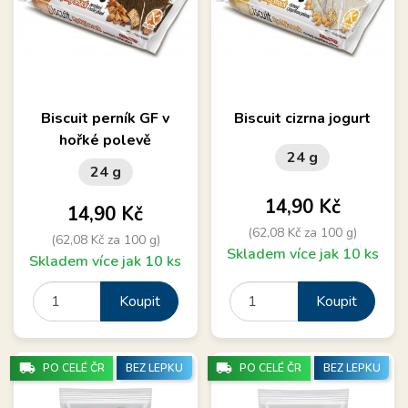
Biscuit perník GF v
Biscuit cizrna jogurt
hořké polevě
24 g
24 g
Cena
14,90 Kč
Cena
14,90 Kč
(62,08 Kč za 100 g)
(62,08 Kč za 100 g)
Skladem více jak 10 ks
Skladem více jak 10 ks
Koupit
Koupit
local_shipping
local_shipping
PO CELÉ ČR
BEZ LEPKU
PO CELÉ ČR
BEZ LEPKU