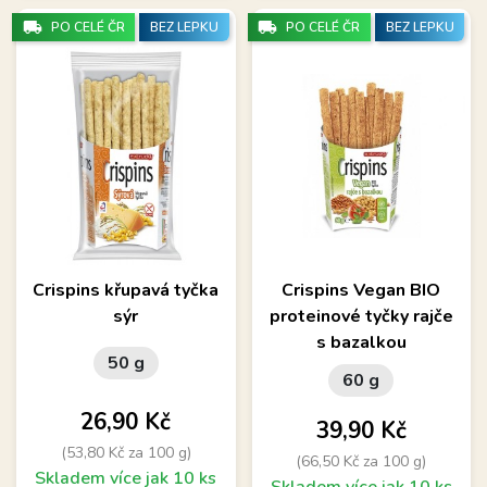
local_shipping
local_shipping
PO CELÉ ČR
BEZ LEPKU
PO CELÉ ČR
BEZ LEPKU
Crispins křupavá tyčka
Crispins Vegan BIO
sýr
proteinové tyčky rajče
s bazalkou
50 g
60 g
Cena
26,90 Kč
Cena
39,90 Kč
(53,80 Kč za 100 g)
(66,50 Kč za 100 g)
Skladem více jak 10 ks