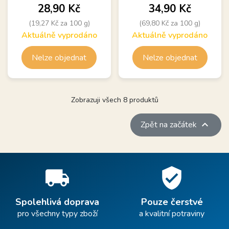
Cena
Cena
28,90 Kč
34,90 Kč
(19,27 Kč za 100 g)
(69,80 Kč za 100 g)
Aktuálně vyprodáno
Aktuálně vyprodáno
Nelze objednat
Nelze objednat
Zobrazuji všech 8 produktů

Zpět na začátek
local_shipping
verified_user
Spolehlivá doprava
Pouze čerstvé
pro všechny typy zboží
a kvalitní potraviny