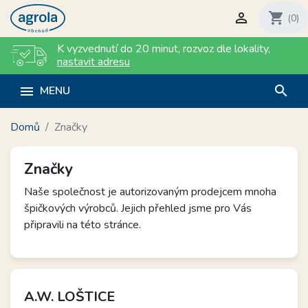

shopping_cart
(0)
K vyzvednutí do 20 minut
,
rozvoz dle lokality
,
nastavit adresu
search

MENU
Domů
Značky
Značky
Naše společnost je autorizovaným prodejcem mnoha
špičkových výrobců. Jejich přehled jsme pro Vás
připravili na této stránce.
A.W. LOŠTICE