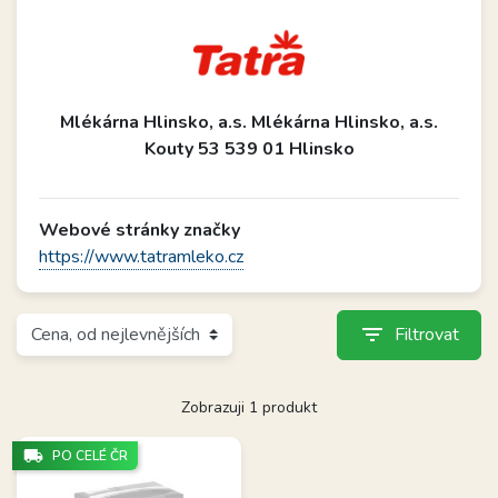
Mlékárna Hlinsko, a.s. Mlékárna Hlinsko, a.s.
Kouty 53 539 01 Hlinsko
Webové stránky značky
https://www.tatramleko.cz
filter_list
Filtrovat
Zobrazuji 1 produkt
local_shipping
PO CELÉ ČR