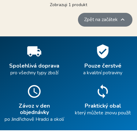
Zobrazuji 1 produkt

Zpět na začátek
local_shipping
verified_user
Spolehlivá doprava
Pouze čerstvé
pro všechny typy zboží
a kvalitní potraviny
schedule
sync
Závoz v den
Praktický obal
objednávky
který můžete znovu použít
po Jindřichově Hradci a okolí