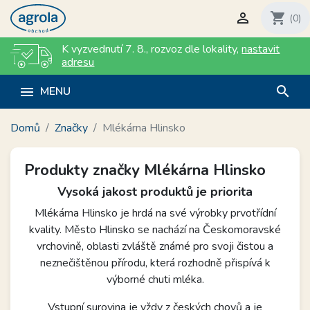

shopping_cart
(0)
K vyzvednutí 7. 8.
,
rozvoz dle lokality
,
nastavit
adresu
search

MENU
Domů
Značky
Mlékárna Hlinsko
Produkty značky Mlékárna Hlinsko
Vysoká jakost produktů je priorita
Mlékárna Hlinsko je hrdá na své výrobky prvotřídní
kvality. Město Hlinsko se nachází na Českomoravské
vrchovině, oblasti zvláště známé pro svoji čistou a
neznečištěnou přírodu, která rozhodně přispívá k
výborné chuti mléka.
Vstupní surovina je vždy z českých chovů a je