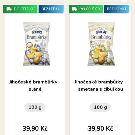
local_shipping
local_shipping
PO CELÉ ČR
BEZ LEPKU
PO CELÉ ČR
BEZ LEPKU
Jihočeské brambůrky -
Jihočeské brambůrky -
slané
smetana s cibulkou
100 g
100 g
Cena
Cena
39,90 Kč
39,90 Kč