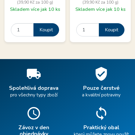
(39,90 Kč za 100 g)
(39,90 Kč za 100 g)
Skladem více jak 10 ks
Skladem více jak 10 ks
Koupit
Koupit
local_shipping
verified_user
Spolehlivá doprava
Pouze čerstvé
pro všechny typy zboží
a kvalitní potraviny
schedule
sync
Závoz v den
Praktický obal
objednávky
který můžete znovu použít