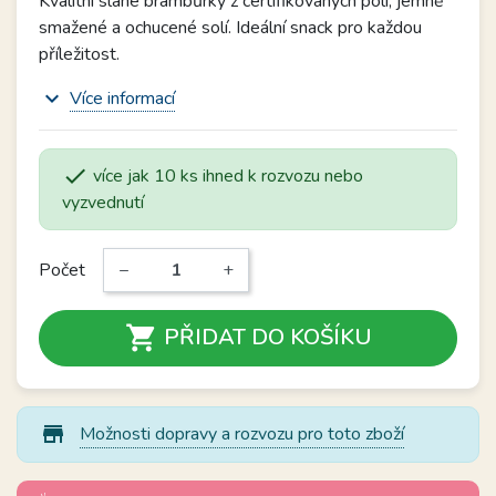
Kvalitní slané brambůrky z certifikovaných polí, jemně
smažené a ochucené solí. Ideální snack pro každou
příležitost.
expand_more
Více informací

více jak 10 ks ihned k rozvozu nebo
vyzvednutí
Počet
−
+

PŘIDAT DO KOŠÍKU
store_mall_directory
Možnosti dopravy a rozvozu pro toto zboží