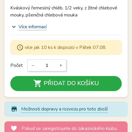
Kváskový řemeslný chléb, 1/2 veky, z žitné chlebové
mouky, pšeničná chlebová mouka
expand_more
Více informací
schedule
více jak 10 ks k dispozici v Pátek 07.08.
Počet
−
+

PŘIDAT DO KOŠÍKU
store_mall_directory
Možnosti dopravy a rozvozu pro toto zboží
Pokud se zaregistrujete do zákaznického klubu,