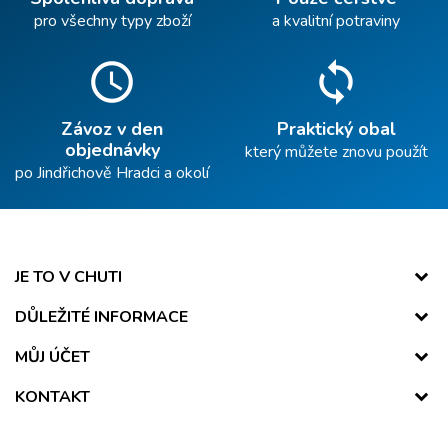
pro všechny typy zboží
a kvalitní potraviny
schedule
sync
Závoz v den
Praktický obal
objednávky
který můžete znovu použít
po Jindřichově Hradci a okolí
JE TO V CHUTI
DŮLEŽITÉ INFORMACE
MŮJ ÚČET
KONTAKT