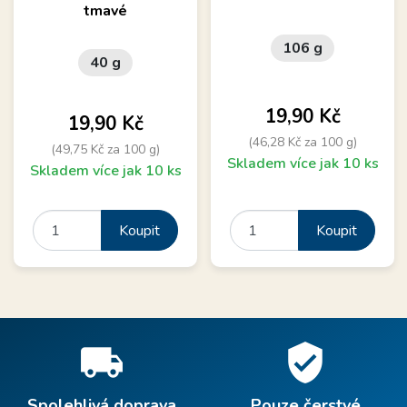
tmavé
106 g
40 g
Cena
19,90 Kč
Cena
19,90 Kč
(46,28 Kč za 100 g)
(49,75 Kč za 100 g)
Skladem více jak 10 ks
Skladem více jak 10 ks
Koupit
Koupit
local_shipping
verified_user
Spolehlivá doprava
Pouze čerstvé