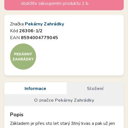
obdržíte zakoupením produktu 1 b.
Značka
Pekárny Zahrádky
Kód
26306-1/2
EAN
8594004779045
Informace
Složení
O značce Pekárny Zahrádky
Popis
Základem je přes sto let starý žitný kvas a pak už jen