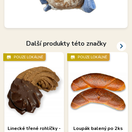
Další produkty této značky

store_mall_directory
store_mall_directory
POUZE LOKÁLNĚ
POUZE LOKÁLNĚ
Linecké třené rohlíčky -
Loupák balený po 2ks