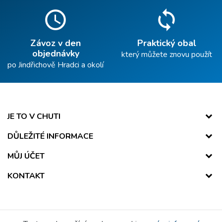
schedule
sync
Závoz v den
Praktický obal
objednávky
který můžete znovu použít
po Jindřichově Hradci a okolí
JE TO V CHUTI
DŮLEŽITÉ INFORMACE
MŮJ ÚČET
KONTAKT