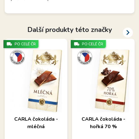
Další produkty této značky

local_shipping
local_shipping
PO CELÉ ČR
PO CELÉ ČR
CARLA čokoláda -
CARLA čokoláda -
mléčná
hořká 70 %