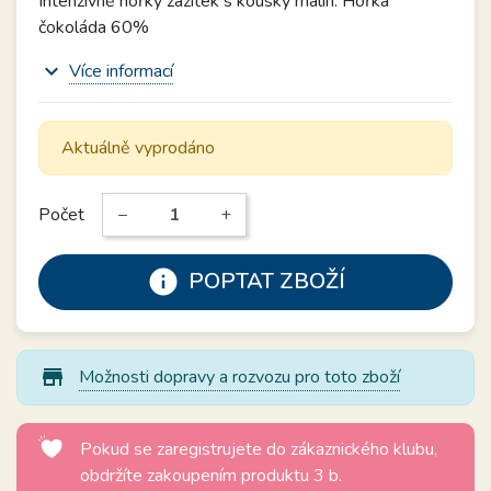
Intenzivně hořký zážitek s kousky malin. Hořká
čokoláda 60%
expand_more
Více informací
Aktuálně vyprodáno
Počet
−
+
info
POPTAT ZBOŽÍ
store_mall_directory
Možnosti dopravy a rozvozu pro toto zboží
Pokud se zaregistrujete do zákaznického klubu,
obdržíte zakoupením produktu 3 b.