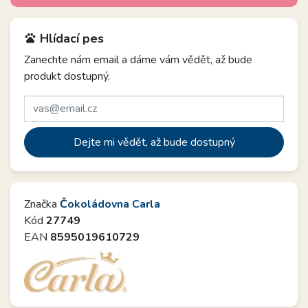
Hlídací pes
pets
Zanechte nám email a dáme vám vědět, až bude
produkt dostupný.
Dejte mi vědět, až bude dostupný
Značka
Čokoládovna Carla
Kód
27749
EAN
8595019610729