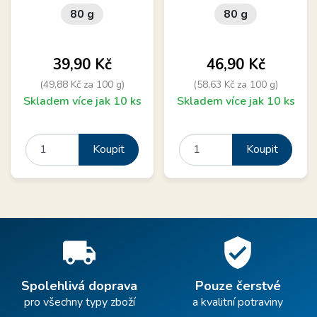
80 g
80 g
Cena
Cena
39,90 Kč
46,90 Kč
(49,88 Kč za 100 g)
(58,63 Kč za 100 g)
Skladem více jak 10 ks
Skladem více jak 10 ks
Koupit
Koupit
local_shipping
verified_user
Spolehlivá doprava
Pouze čerstvé
pro všechny typy zboží
a kvalitní potraviny