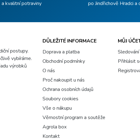
a kvalitní potraviny
po Jindřichově Hradci a 
DŮLEŽITÉ INFORMACE
MŮJ ÚČE
adiční postupy.
Doprava a platba
Sledování
člivě vybíráme.
Obchodní podmínky
Přihlásit 
 řadu výrobků
O nás
Registrov
Proč nakoupit u nás
Ochrana osobních údajů
Soubory cookies
Vše o nákupu
Věrnostní program a soutěže
Agrola box
Kontakt