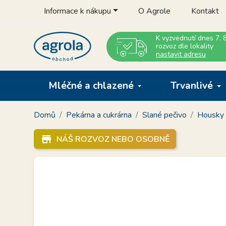
Informace k nákupu
O Agrole
Kontakt
K vyzvednutí dnes 7. 8
rozvoz dle lokality
nastavit adresu
Mléčné a chlazené
Trvanlivé
Domů
Pekárna a cukrárna
Slané pečivo
Housky 
store_mall_directory
NÁŠ ROZVOZ NEBO OSOBNĚ