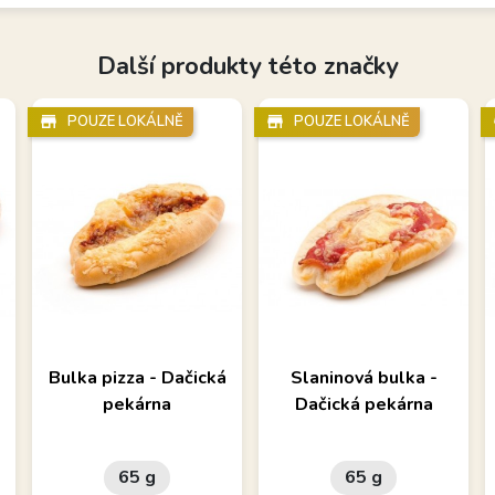
Další produkty této značky
store_mall_directory
POUZE LOKÁLNĚ
store_mall_directory
POUZE LOKÁLNĚ
sto
Bulka pizza - Dačická
Slaninová bulka -
pekárna
Dačická pekárna
65 g
65 g