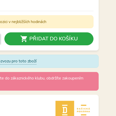
ozici v nejbližších hodinách

PŘIDAT DO KOŠÍKU
zvozu pro toto zboží
te do zákaznického klubu, obdržíte zakoupením