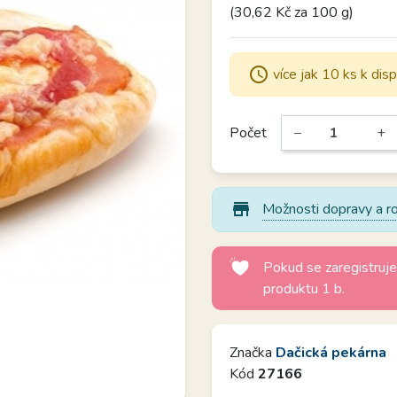
(30,62 Kč za 100 g)
schedule
více jak 10 ks k disp
Počet
−
+
store_mall_directory
Možnosti dopravy a ro
Pokud se zaregistruje
produktu 1 b.
Značka
Dačická pekárna
Kód
27166