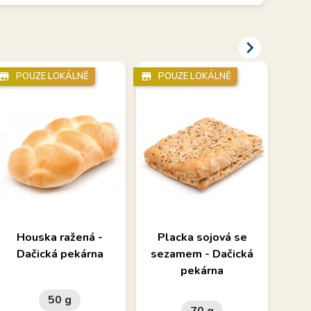

re_mall_directory
POUZE LOKÁLNĚ
store_mall_directory
POUZE LOKÁLNĚ
store_mall_directory
P
Houska ražená -
Placka sojová se
S
Dačická pekárna
sezamem - Dačická
D
pekárna
50 g