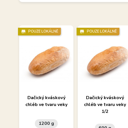
store_mall_directory
POUZE LOKÁLNĚ
store_mall_directory
POUZE LOKÁLNĚ
Dačický kváskový
Dačický kváskový
chléb ve tvaru veky
chléb ve tvaru veky
1/2
1200 g