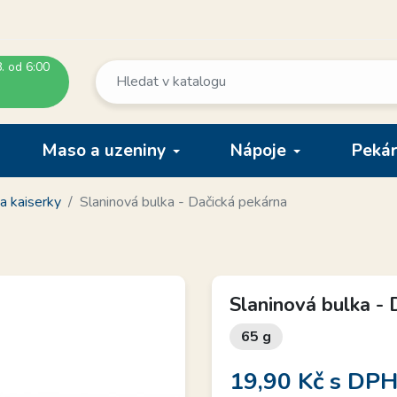
. od 6:00
Maso a uzeniny
Nápoje
Pekár
a kaiserky
Slaninová bulka - Dačická pekárna
Slaninová bulka - 
65 g
19,90 Kč
s DP