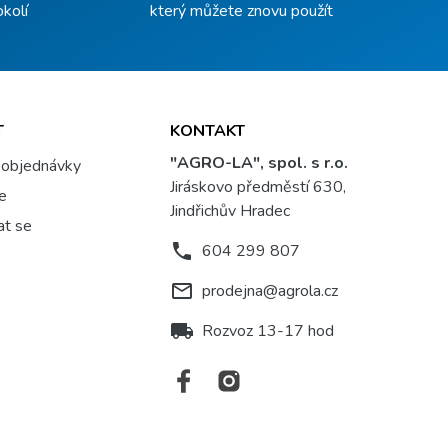
okolí
který můžete znovu použít
T
KONTAKT
"AGRO-LA", spol. s r.o.
 objednávky
Jiráskovo předměstí 630,
se
Jindřichův Hradec
at se
phone
604 299 807
mail_outline
prodejna@agrola.cz
local_shipping
Rozvoz 13-17 hod