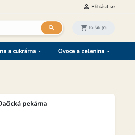

Přihlásit se

shopping_cart
Košík
(0)
na a cukrárna
Ovoce a zelenina
Dačická pekárna
H