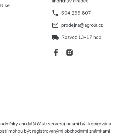
Jindřichův Hradec
at se
phone
604 299 807
mail_outline
prodejna@agrola.cz
local_shipping
Rozvoz 13-17 hod
podmínky ani další části serveru) nesmí být kopírována
čností mohou být registrovanými obchodními známkami