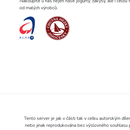
Nakoupíte u nás nejen naše jogurty, zákysy, ale i celou
od malých výrobců.
Tento server je jak v části tak v celku autorským díl
nebo jinak reprodukována bez výslovného souhlasu p