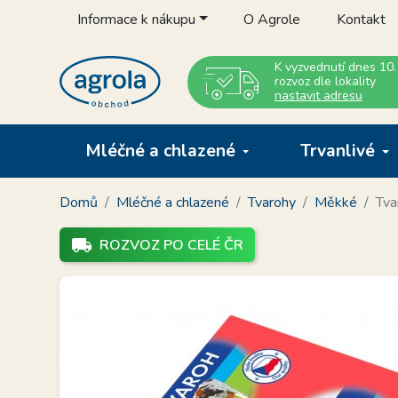
Informace k nákupu
O Agrole
Kontakt
K vyzvednutí dnes 10.
rozvoz dle lokality
nastavit adresu
Mléčné a chlazené
Trvanlivé
Domů
Mléčné a chlazené
Tvarohy
Měkké
Tva
local_shipping
ROZVOZ PO CELÉ ČR