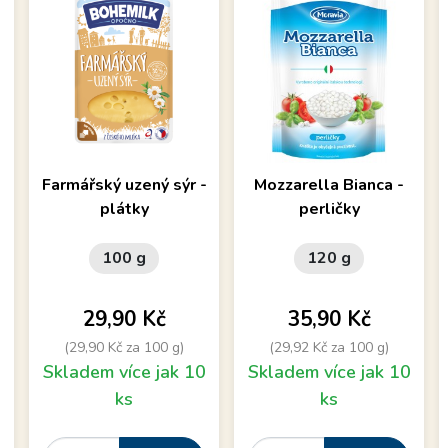
Uzený polotvrdý sýr
Bílý nezrající sýr špičkové
Farmářský uzený sýr -
Mozzarella Bianca -
kvality v podobě perliček
plátky
perličky
100 g
120 g
Cena
Cena
29,90 Kč
35,90 Kč
(29,90 Kč za 100 g)
(29,92 Kč za 100 g)
0
Skladem více jak 10
Skladem více jak 10
ks
ks