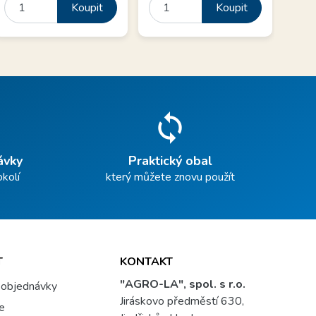
Koupit
Koupit
sync
ávky
Praktický obal
okolí
který můžete znovu použít
T
KONTAKT
"AGRO-LA", spol. s r.o.
 objednávky
Jiráskovo předměstí 630,
se