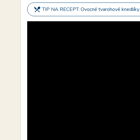
restaurant_menu
TIP NA RECEPT: Ovocné tvarohové knedlíky 