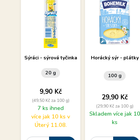
Přírodní polotučný sýr –
Plátkový sýr s oky, nový
Sýráci - sýrová tyčinka
Horácký sýr - plátky
tyčinka s nitkovitou
obal
konzistencí.
20 g
100 g
Cena
9,90 Kč
Cena
29,90 Kč
(49,50 Kč za 100 g)
(29,90 Kč za 100 g)
7 ks ihned
Skladem více jak 1
více jak 10 ks v
ks
Úterý 11.08.