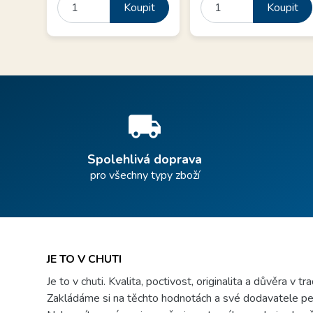
Koupit
Koupit
local_shipping
Spolehlivá doprava
pro všechny typy zboží
JE TO V CHUTI
Je to v chuti. Kvalita, poctivost, originalita a důvěra v tr
Zakládáme si na těchto hodnotách a své dodavatele pe