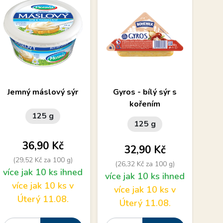
Jemný máslový sýr k
Bílý sýr s kořením - skvělý
Or
Jemný máslový sýr
Gyros - bílý sýr s
HER
namazání v praktickém
do salátů!
kořením
kelímku
125 g
125 g
Cena
36,90 Kč
Cena
32,90 Kč
(29,52 Kč za 100 g)
(26,32 Kč za 100 g)
více jak 10 ks ihned
(
více jak 10 ks ihned
Skl
více jak 10 ks v
více jak 10 ks v
Úterý 11.08.
Úterý 11.08.