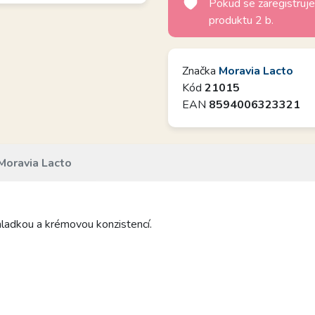
Pokud se zaregistruje
produktu 2 b.
Značka
Moravia Lacto
Kód
21015
EAN
8594006323321
Moravia Lacto
ladkou a krémovou konzistencí.