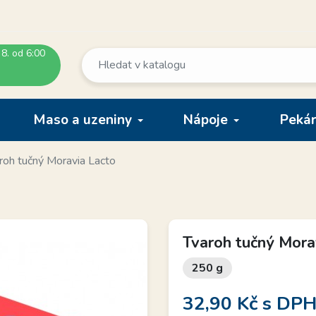
 8. od 6:00
Maso a uzeniny
Nápoje
Pekár
roh tučný Moravia Lacto
Tvaroh tučný Mora
250 g
32,90 Kč
s DP