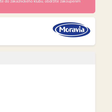
te do zákaznického klubu, obdržíte zakoupením