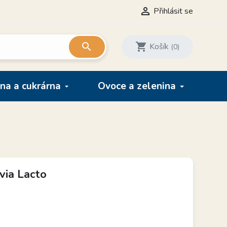

Přihlásit se

shopping_cart
Košík
(0)
na a cukrárna
Ovoce a zelenina
via Lacto
H