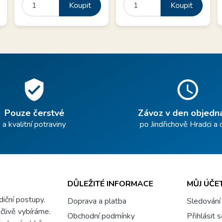
Koupit
Koupit
verified_user
schedule
Pouze čerstvé
Závoz v den objedn
a kvalitní potraviny
po Jindřichově Hradci a 
DŮLEŽITÉ INFORMACE
MŮJ ÚČE
adiční postupy.
Doprava a platba
Sledování
člivě vybíráme.
Obchodní podmínky
Přihlásit 