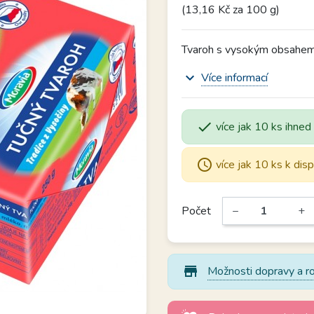
(13,16 Kč za 100 g)
Tvaroh s vysokým obsahem
expand_more
Více informací

více jak 10 ks ihned
schedule
více jak 10 ks k disp
Počet
−
+
store_mall_directory
Možnosti dopravy a ro