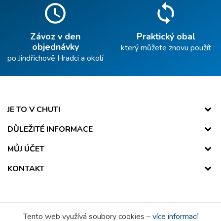
schedule
sync
Závoz v den
Praktický obal
objednávky
který můžete znovu použít
po Jindřichově Hradci a okolí
JE TO V CHUTI
DŮLEŽITÉ INFORMACE
MŮJ ÚČET
KONTAKT
Tento web využívá soubory cookies –
více informací