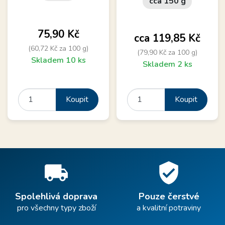
cca 150 g
Cena
75,90 Kč
Cena
cca 119,85 Kč
(60,72 Kč za 100 g)
(79,90 Kč za 100 g)
Skladem 10 ks
Skladem 2 ks
Koupit
Koupit
local_shipping
verified_user
Spolehlivá doprava
Pouze čerstvé
pro všechny typy zboží
a kvalitní potraviny