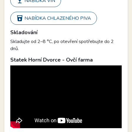
local_bar
NABÍDKA VÍN
local_drink
NABÍDKA CHLAZENÉHO PIVA
Skladování
Skladujte od 2–8 °C, po otevření spotřebujte do 2
dnů.
Statek Horní Dvorce - Ovčí farma