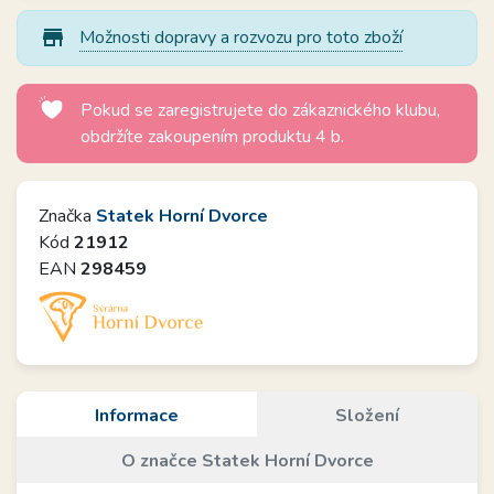
store_mall_directory
Možnosti dopravy a rozvozu pro toto zboží
Pokud se zaregistrujete do zákaznického klubu,
obdržíte zakoupením produktu 4 b.
Značka
Statek Horní Dvorce
Kód
21912
EAN
298459
Informace
Složení
O značce Statek Horní Dvorce