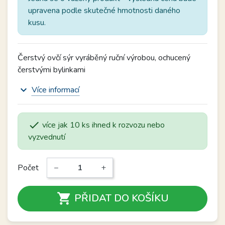
upravena podle skutečné hmotnosti daného
kusu.
Čerstvý ovčí sýr vyráběný ruční výrobou, ochucený
čerstvými bylinkami
expand_more
Více informací

více jak 10 ks ihned k rozvozu nebo
vyzvednutí
Počet
−
+

PŘIDAT DO KOŠÍKU