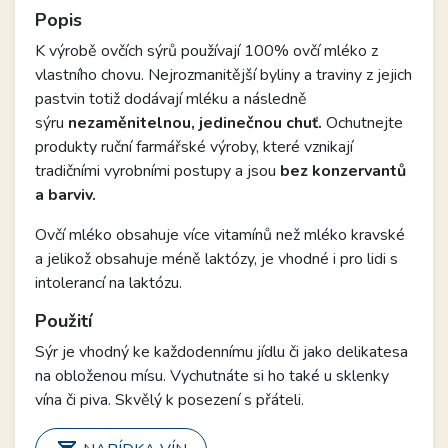
Popis
K výrobě ovčích sýrů používají 100% ovčí mléko z
vlastního chovu. Nejrozmanitější byliny a traviny z jejich
pastvin totiž dodávají mléku a následně
sýru
nezaměnitelnou, jedinečnou chuť.
Ochutnejte
produkty ruční farmářské výroby, které vznikají
tradičními vyrobními postupy a jsou
bez konzervantů
a barviv.
Ovčí mléko obsahuje více vitamínů než mléko kravské
a jelikož obsahuje méně laktózy, je vhodné i pro lidi s
intolerancí na laktózu.
Použití
Sýr je vhodný ke každodennímu jídlu či jako delikatesa
na obloženou mísu. Vychutnáte si ho také u sklenky
vína či piva. Skvělý k posezení s přáteli.