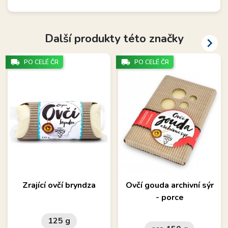
Další produkty této značky

local_shipping
local_shipping
PO CELÉ ČR
PO CELÉ ČR
Zrající ovčí bryndza
Ovčí gouda archivní sýr
- porce
125 g