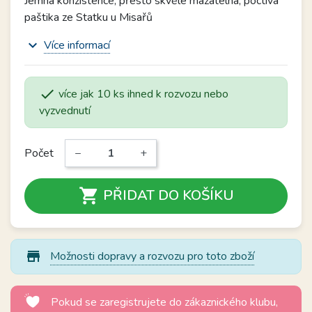
Jemná konzistence, přesto skvěle mazatelná, poctivá
paštika ze Statku u Misařů
expand_more
Více informací

více jak 10 ks ihned k rozvozu nebo
vyzvednutí
Počet
−
+

PŘIDAT DO KOŠÍKU
store_mall_directory
Možnosti dopravy a rozvozu pro toto zboží
Pokud se zaregistrujete do zákaznického klubu,