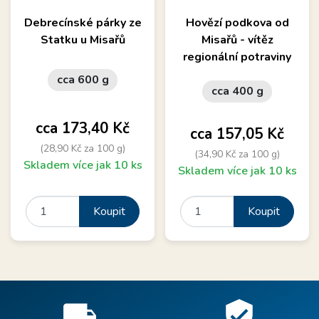
Debrecínské párky ze
Hovězí podkova od
Statku u Misařů
Misařů - vítěz
regionální potraviny
cca 600 g
cca 400 g
Cena
cca 173,40 Kč
Cena
cca 157,05 Kč
(28,90 Kč za 100 g)
(34,90 Kč za 100 g)
Skladem více jak 10 ks
Skladem více jak 10 ks
Koupit
Koupit
local_shipping
verified_user