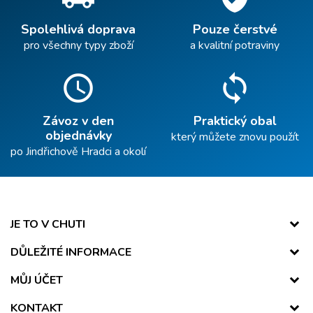
Spolehlivá doprava
Pouze čerstvé
pro všechny typy zboží
a kvalitní potraviny
schedule
sync
Závoz v den
Praktický obal
objednávky
který můžete znovu použít
po Jindřichově Hradci a okolí
JE TO V CHUTI
DŮLEŽITÉ INFORMACE
MŮJ ÚČET
KONTAKT