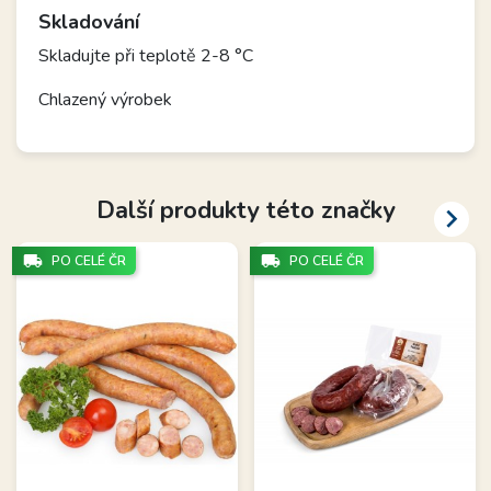
Skladování
Skladujte při teplotě 2-8 °C
Chlazený výrobek
Další produkty této značky

local_shipping
local_shipping
PO CELÉ ČR
PO CELÉ ČR