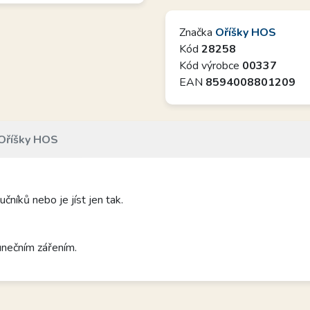
Značka
Oříšky HOS
Kód
28258
Kód výrobce
00337
EAN
8594008801209
Oříšky HOS
čníků nebo je jíst jen tak.
unečním zářením.