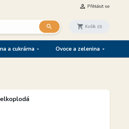

Přihlásit se

shopping_cart
Košík
(0)
na a cukrárna
Ovoce a zelenina
velkoplodá
H