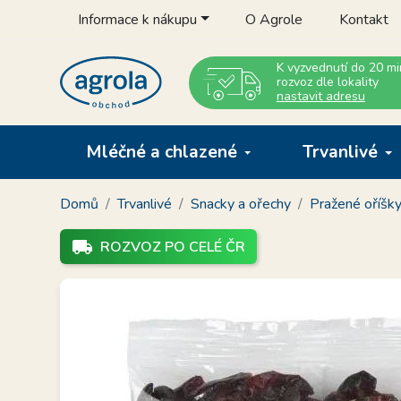
Informace k nákupu
O Agrole
Kontakt
K vyzvednutí do 20 mi
rozvoz dle lokality
nastavit adresu
Mléčné a chlazené
Trvanlivé
Domů
Trvanlivé
Snacky a ořechy
Pražené oříšk
local_shipping
ROZVOZ PO CELÉ ČR