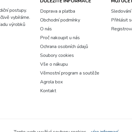
DŮLEŽITÉ INFORMACE
MŮJ ÚČE
adiční postupy.
Doprava a platba
Sledování
člivě vybíráme.
Obchodní podmínky
Přihlásit 
 řadu výrobků
O nás
Registrov
Proč nakoupit u nás
Ochrana osobních údajů
Soubory cookies
Vše o nákupu
Věrnostní program a soutěže
Agrola box
Kontakt