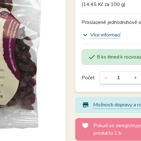
(14,45 Kč za 100 g)
Proslazené jednodruhové ov
expand_more
Více informací

8 ks ihned k rozvoz
Počet
−
+
store_mall_directory
Možnosti dopravy a ro
Pokud se zaregistruje
produktu 1 b.