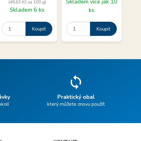
Skladem více jak 10
(48,63 Kč za 100 g)
Skl
Skladem 6 ks
ks
Koupit
Koupit
sync
ávky
Praktický obal
okolí
který můžete znovu použít