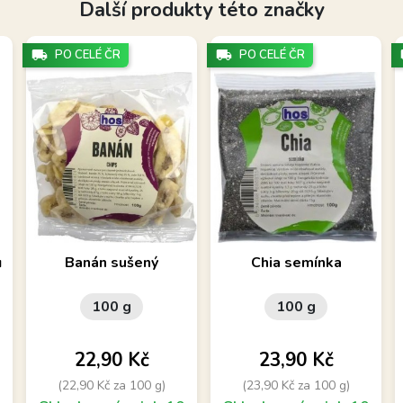
Další produkty této značky
local_shipping
PO CELÉ ČR
local_shipping
PO CELÉ ČR
lo
Proslazené jednodruhové
Jedná se o drobná semínka
ů
Banán sušený
Chia semínka
ovoce – banán
šalvěje hispánské (salvia
hispanica).
100 g
100 g
Cena
Cena
22,90 Kč
23,90 Kč
(22,90 Kč za 100 g)
(23,90 Kč za 100 g)