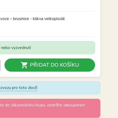
oce – brusinice - klikva velkoplodá
u nebo vyzvednutí

PŘIDAT DO KOŠÍKU
zvozu pro toto zboží
te do zákaznického klubu, obdržíte zakoupením