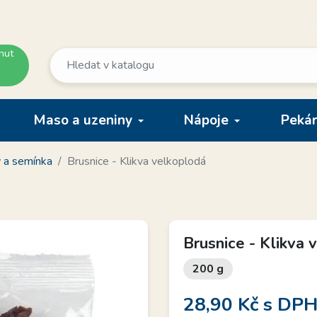
nut
Maso a uzeniny
Nápoje
Pekár
y a semínka
Brusnice - Klikva velkoplodá
Brusnice - Klikva 
200 g
28,90 Kč
s DP