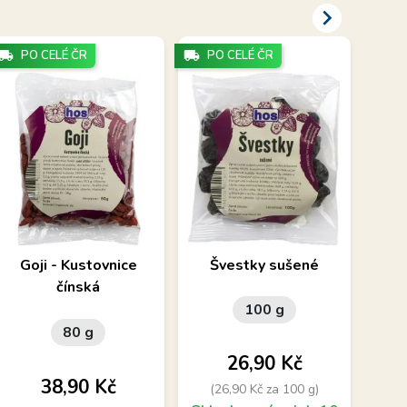

cal_shipping
PO CELÉ ČR
local_shipping
PO CELÉ ČR
local_shipping
PO
Zpracované jednodruhové
Sušené jednodruhové
Su
Goji - Kustovnice
Švestky sušené
S
ovoce – Goji
ovoce – švestky
čínská
100 g
80 g
Cena
26,90 Kč
Cena
38,90 Kč
(26,90 Kč za 100 g)
(