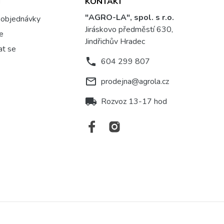
T
KONTAKT
"AGRO-LA", spol. s r.o.
 objednávky
Jiráskovo předměstí 630,
se
Jindřichův Hradec
at se
phone
604 299 807
mail_outline
prodejna@agrola.cz
local_shipping
Rozvoz 13-17 hod