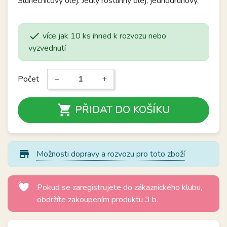
Slunečnicový olej. Jedlý rostlinný olej, jednodruhový.

více jak 10 ks ihned k rozvozu nebo
vyzvednutí
Počet
−
+

PŘIDAT DO KOŠÍKU
store_mall_directory
Možnosti dopravy a rozvozu pro toto zboží
Pokud se zaregistrujete do zákaznického klubu,
obdržíte zakoupením produktu 3 b.