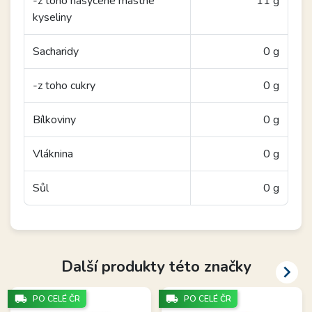
-z toho nasycené mastné
11 g
kyseliny
Sacharidy
0 g
-z toho cukry
0 g
Bílkoviny
0 g
Vláknina
0 g
Sůl
0 g
Další produkty této značky

local_shipping
local_shipping
PO CELÉ ČR
PO CELÉ ČR