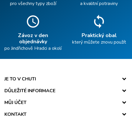
pro všechny typy zboží
a kvalitní potraviny
schedule
sync
Závoz v den
Praktický obal
objednávky
který můžete znovu použít
po Jindřichově Hradci a okolí
JE TO V CHUTI
DŮLEŽITÉ INFORMACE
MŮJ ÚČET
KONTAKT