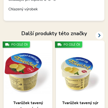
Chlazený výrobek
Další produkty této značky

local_shipping
local_shipping
PO CELÉ ČR
PO CELÉ ČR
Tvarůžek tavený
Tvarůžek tavený sýr