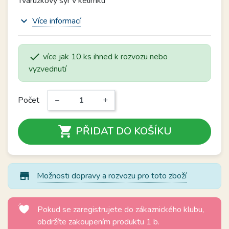
Tvaružkový sýr v kelímku
expand_more
Více informací

více jak 10 ks ihned k rozvozu nebo
vyzvednutí
Počet
−
+

PŘIDAT DO KOŠÍKU
store_mall_directory
Možnosti dopravy a rozvozu pro toto zboží
Pokud se zaregistrujete do zákaznického klubu,
obdržíte zakoupením produktu 1 b.