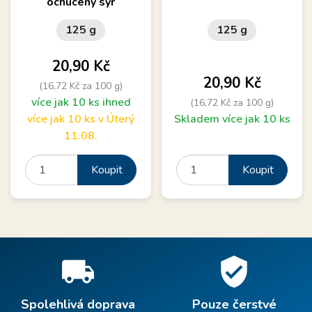
ochucený sýr
125 g
125 g
Cena
20,90 Kč
Cena
20,90 Kč
(16,72 Kč za 100 g)
více jak 10 ks ihned
(16,72 Kč za 100 g)
více jak 10 ks v Úterý
Skladem více jak 10 ks
11.08.
Koupit
Koupit
local_shipping
verified_user
Spolehlivá doprava
Pouze čerstvé