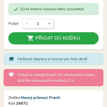

10 ks ihned k rozvozu nebo vyzvednutí
Počet
−
+

PŘIDAT DO KOŠÍKU
store_mall_directory
Možnosti dopravy a rozvozu pro toto zboží
Pokud se zaregistrujete do zákaznického klubu,
obdržíte zakoupením produktu 3 b.
Značka
Masný průmysl Prantl
Kód
26672