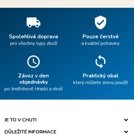
local_shipping
verified_user
Spolehlivá doprava
Pouze čerstvé
pro všechny typy zboží
a kvalitní potraviny
schedule
sync
Závoz v den
Praktický obal
objednávky
který můžete znovu použít
po Jindřichově Hradci a okolí
JE TO V CHUTI
DŮLEŽITÉ INFORMACE