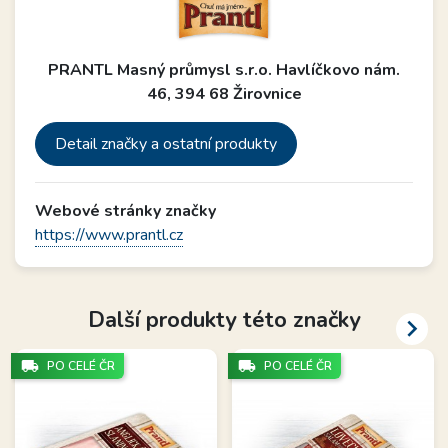
PRANTL Masný průmysl s.r.o. Havlíčkovo nám.
46, 394 68 Žirovnice
Detail značky a ostatní produkty
Webové stránky značky
https://www.prantl.cz
Další produkty této značky

local_shipping
local_shipping
PO CELÉ ČR
PO CELÉ ČR