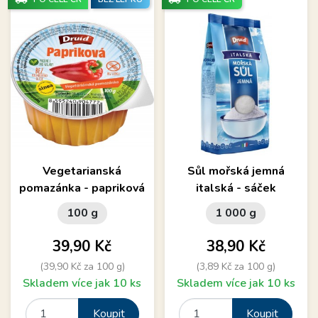
Vegetarianská
Sůl mořská jemná
pomazánka - papriková
italská - sáček
100 g
1 000 g
Cena
Cena
39,90 Kč
38,90 Kč
(39,90 Kč za 100 g)
(3,89 Kč za 100 g)
Skladem více jak 10 ks
Skladem více jak 10 ks
Koupit
Koupit