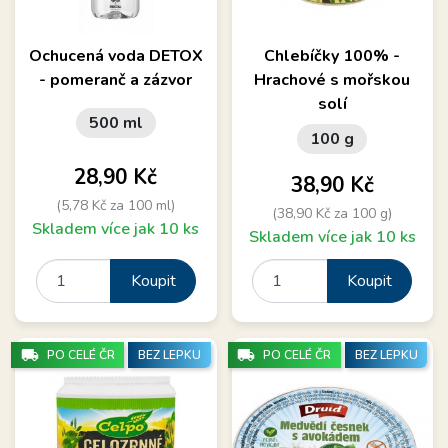
Ochucená voda DETOX
Chlebíčky 100% -
- pomeranč a zázvor
Hrachové s mořskou
solí
500 ml
100 g
Cena
28,90 Kč
Cena
38,90 Kč
(5,78 Kč za 100 ml)
(38,90 Kč za 100 g)
Skladem více jak 10 ks
Skladem více jak 10 ks
Koupit
Koupit
local_shipping
local_shipping
PO CELÉ ČR
BEZ LEPKU
PO CELÉ ČR
BEZ LEPKU