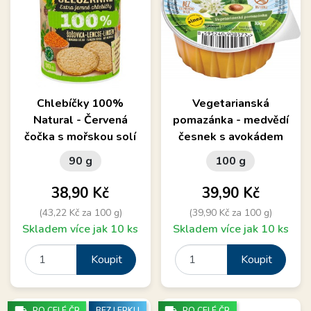
Chlebíčky 100%
Vegetarianská
Natural - Červená
pomazánka - medvědí
čočka s mořskou solí
česnek s avokádem
90 g
100 g
Cena
Cena
38,90 Kč
39,90 Kč
(43,22 Kč za 100 g)
(39,90 Kč za 100 g)
Skladem více jak 10 ks
Skladem více jak 10 ks
Koupit
Koupit
local_shipping
local_shipping
PO CELÉ ČR
BEZ LEPKU
PO CELÉ ČR