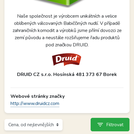
Naše společnost je výrobcem unikátních a velice
oblíbených válcovaných Babiččiných nudlí. V případě
zahraničních komodit a výrobků jsme přímí dovozci ze
zemí původu a neustále rozšiřujeme řadu produktů
pod značkou DRUID.
DRUID CZ s.r.o. Hosínská 481 373 67 Borek
Webové stránky značky
http://www.druidcz.com
filter_list
Filtrovat