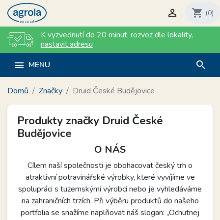

shopping_cart
(0)
K vyzvednutí do 20 minut
,
rozvoz dle lokality
,
nastavit adresu
search

MENU
Domů
Značky
Druid České Budějovice
Produkty značky Druid České
Budějovice
O NÁS
Cílem naší společnosti je obohacovat český trh o
atraktivní potravinářské výrobky, které vyvíjíme ve
spolupráci s tuzemskými výrobci nebo je vyhledáváme
na zahraničních trzích. Při výběru produktů do našeho
portfolia se snažíme naplňovat náš slogan: „Ochutnej