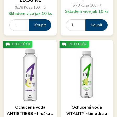
28,90 Kč
(5,78 Kč za 100 ml)
(5,78 Kč za 100 ml)
Skladem více jak 10 ks
Skladem více jak 10 ks
Koupit
Koupit
local_shipping
local_shipping
PO CELÉ ČR
PO CELÉ ČR
Ochucená voda
Ochucená voda
ANTISTRESS - hruška a
VITALITY - limetka a