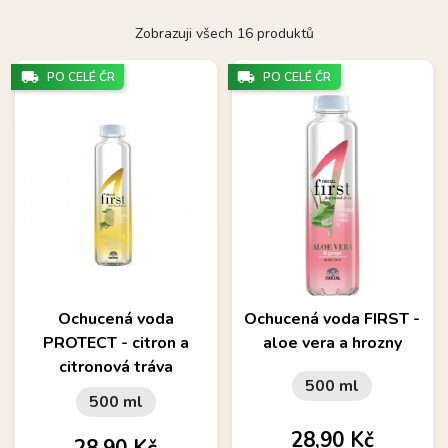
Zobrazuji všech 16 produktů
local_shipping
local_shipping
PO CELÉ ČR
PO CELÉ ČR
Ochucená voda
Ochucená voda FIRST -
PROTECT - citron a
aloe vera a hrozny
citronová tráva
500 ml
500 ml
Cena
28,90 Kč
Cena