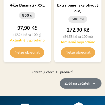
Rýže Basmati - XXL
Extra panenský olivový
olej
800 g
500 ml
Cena
97,90 Kč
Cena
272,90 Kč
(12,24 Kč za 100 g)
(54,58 Kč za 100 ml)
Aktuálně vyprodáno
Aktuálně vyprodáno
Nelze objednat
Nelze objednat
Zobrazuji všech 16 produktů

Zpět na začátek