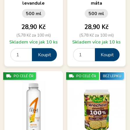
levandule
máta
500 ml
500 ml
Cena
Cena
28,90 Kč
28,90 Kč
(5,78 Kč za 100 ml)
(5,78 Kč za 100 ml)
Skladem více jak 10 ks
Skladem více jak 10 ks
Koupit
Koupit
local_shipping
local_shipping
PO CELÉ ČR
PO CELÉ ČR
BEZ LEPKU