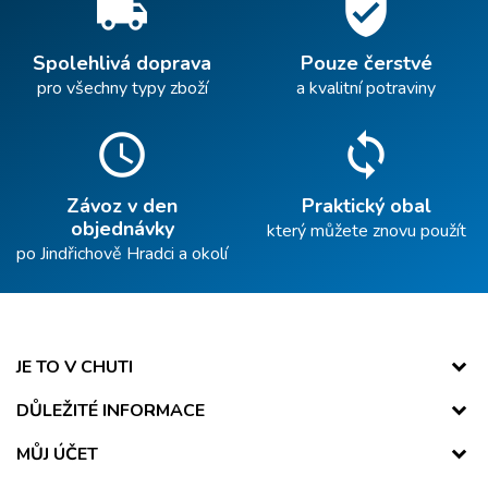
local_shipping
verified_user
Spolehlivá doprava
Pouze čerstvé
pro všechny typy zboží
a kvalitní potraviny
schedule
sync
Závoz v den
Praktický obal
objednávky
který můžete znovu použít
po Jindřichově Hradci a okolí
JE TO V CHUTI
DŮLEŽITÉ INFORMACE
MŮJ ÚČET