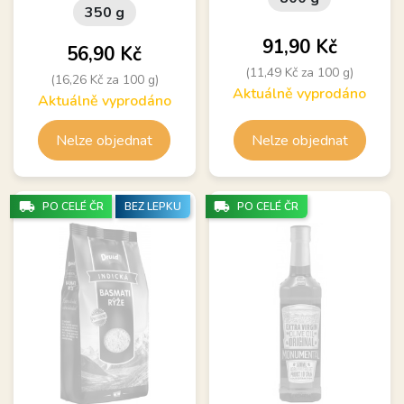
350 g
Cena
91,90 Kč
Cena
56,90 Kč
(11,49 Kč za 100 g)
(16,26 Kč za 100 g)
Aktuálně vyprodáno
Aktuálně vyprodáno
Nelze objednat
Nelze objednat
local_shipping
local_shipping
PO CELÉ ČR
BEZ LEPKU
PO CELÉ ČR