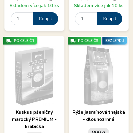
Skladem více jak 10 ks
Skladem více jak 10 ks
Koupit
Koupit
local_shipping
local_shipping
PO CELÉ ČR
PO CELÉ ČR
BEZ LEPKU
Kuskus pšeničný
Rýže jasmínová thajská
marocký PREMIUM -
- dlouhozrnná
krabička
800 g