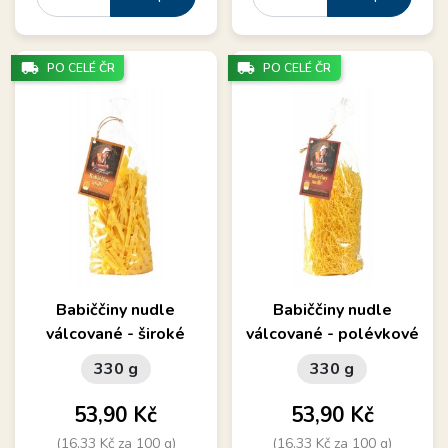
local_shipping
local_shipping
PO CELÉ ČR
PO CELÉ ČR
Babiččiny nudle
Babiččiny nudle
válcované - široké
válcované - polévkové
330 g
330 g
Cena
Cena
53,90 Kč
53,90 Kč
(16,33 Kč za 100 g)
(16,33 Kč za 100 g)