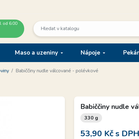
. od 6:00
Maso a uzeniny
Nápoje
Pekár
viny
Babiččiny nudle válcované - polévkové
Babiččiny nudle v
330 g
53,90 Kč
s DP