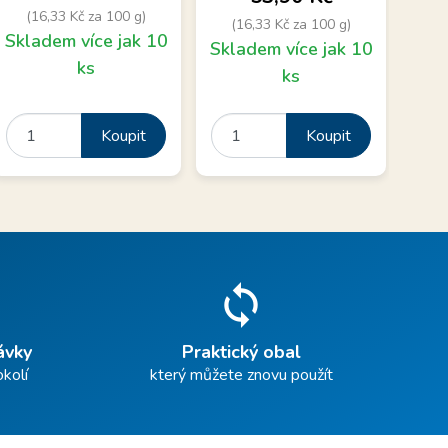
(16,33 Kč za 100 g)
(
(16,33 Kč za 100 g)
Skladem více jak 10
Skl
Skladem více jak 10
ks
ks
Koupit
Koupit
sync
ávky
Praktický obal
okolí
který můžete znovu použít