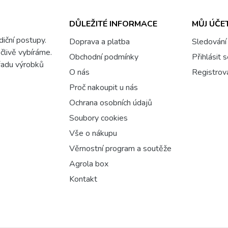
DŮLEŽITÉ INFORMACE
MŮJ ÚČE
adiční postupy.
Doprava a platba
Sledování
člivě vybíráme.
Obchodní podmínky
Přihlásit 
 řadu výrobků
O nás
Registrov
Proč nakoupit u nás
Ochrana osobních údajů
Soubory cookies
Vše o nákupu
Věrnostní program a soutěže
Agrola box
Kontakt