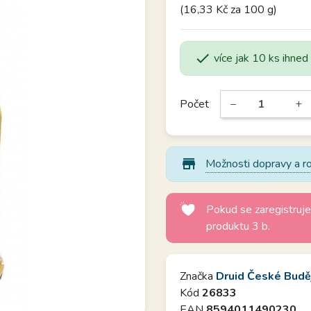
(16,33 Kč za 100 g)

více jak 10 ks ihned
Počet
−
+
store_mall_directory
Možnosti dopravy a ro
Pokud se zaregistruje
produktu 3 b.
Značka
Druid České Budě
Kód
26833
EAN
8594011490230