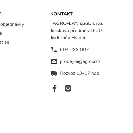
T
KONTAKT
"AGRO-LA", spol. s r.o.
 objednávky
Jiráskovo předměstí 630,
se
Jindřichův Hradec
at se
phone
604 299 807
mail_outline
prodejna@agrola.cz
local_shipping
Rozvoz 13-17 hod