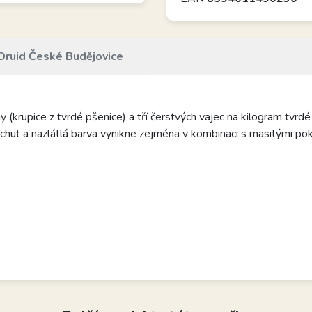
Druid České Budějovice
 (krupice z tvrdé pšenice) a tří čerstvých vajec na kilogram tvrdé
á chuť a nazlátlá barva vynikne zejména v kombinaci s masitými po