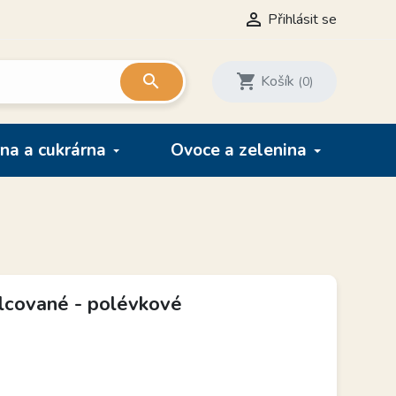

Přihlásit se

shopping_cart
Košík
(0)
na a cukrárna
Ovoce a zelenina
álcované - polévkové
H