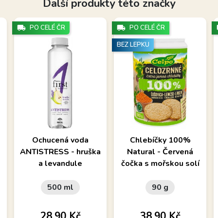
Další produkty této značky
local_shipping
PO CELÉ ČR
local_shipping
PO CELÉ ČR
lo
BEZ LEPKU
Obsahuje 3 vitamíny a
Pufované chlebíčky z
Ochucená voda
Chlebíčky 100%
hořčík. Zdroj vitamínů a
červené čočky, bez lepku
ANTISTRESS - hruška
Natural - Červená
minerálů.
a levandule
čočka s mořskou solí
500 ml
90 g
Cena
Cena
28,90 Kč
38,90 Kč