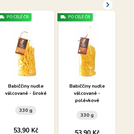

cal_shipping
PO CELÉ ČR
local_shipping
PO CELÉ ČR
local_shipping
PO
Babiččiny nudle
Babiččiny nudle
Sů
válcované - široké
válcované -
i
polévkové
330 g
330 g
Cena
53,90 Kč
Cena
53,90 Kč