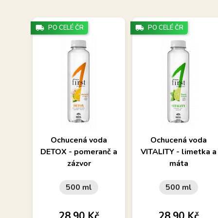
local_shipping
PO CELÉ ČR
local_shipping
PO CELÉ ČR
Nesycený nealkoholický
Nesycený nealkoholický
Ochucená voda
Ochucená voda
nápoj s nízkou
nápoj s nízkou
DETOX - pomeranč a
VITALITY - limetka a
energetickou hodnotou
energetickou hodnotou
zázvor
máta
500 ml
500 ml
Cena
Cena
28,90 Kč
28,90 Kč