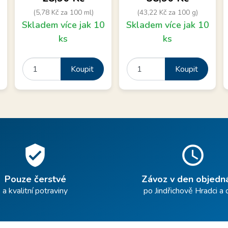
(5,78 Kč za 100 ml)
(43,22 Kč za 100 g)
0
Skladem více jak 10
Skladem více jak 10
ks
ks
Koupit
Koupit
verified_user
schedule
Pouze čerstvé
Závoz v den objedn
a kvalitní potraviny
po Jindřichově Hradci a 