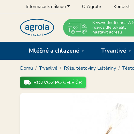
Informace k nákupu
O Agrole
Kontakt
K vyzvednutí dnes 7. 8
rozvoz dle lokality
nastavit adresu
Mléčné a chlazené
Trvanlivé
Domů
Trvanlivé
Rýže, těstoviny, luštěniny
Těsto
local_shipping
ROZVOZ PO CELÉ ČR