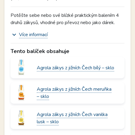
Potěšte sebe nebo své blízké praktickým balením 4
druhů zákysů, vhodné pro převoz nebo jako dárek.
expand_more
Více informací
Tento balíček obsahuje
Agrola zákys z jižních Čech bílý – sklo
Agrola zákys z jižních Čech meruňka
– sklo
Agrola zákys z jižních Čech vanilka
lusk – sklo