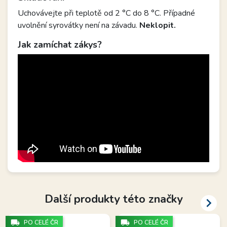
Uchovávejte při teplotě od 2 °C do 8 °C. Případné
uvolnění syrovátky není na závadu.
Neklopit.
Jak zamíchat zákys?
Další produkty této značky

local_shipping
local_shipping
PO CELÉ ČR
PO CELÉ ČR