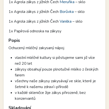
1x Agrola zákys z jižních Čech
Meruňka
– sklo
1x Agrola zákys z jižních Čech
Borůvka
– sklo
1x Agrola zákys z jižních Čech
Vanilka
– sklo
1x Papírová odnoska na zákysy
Popis
Ochucený mléčný zakysaný nápoj
vlastní mléčné kultury si pěstujeme sami již více
než 20 let
zákysy obsahují pouze plnotučné mléko z českých
farem
všechny naše zákysy zakysávají ve skle, které je
šetrné k našemu zdraví i přírodě
v každé skleničce žije zákys přirozeně, bez
konzervantů
Skladování