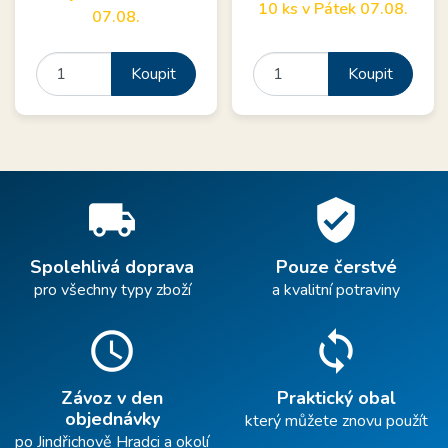
10 ks v Pátek 07.08.
07.08.
Koupit
Koupit
local_shipping
verified_user
Spolehlivá doprava
Pouze čerstvé
pro všechny typy zboží
a kvalitní potraviny
schedule
sync
Závoz v den
Praktický obal
objednávky
který můžete znovu použít
po Jindřichově Hradci a okolí