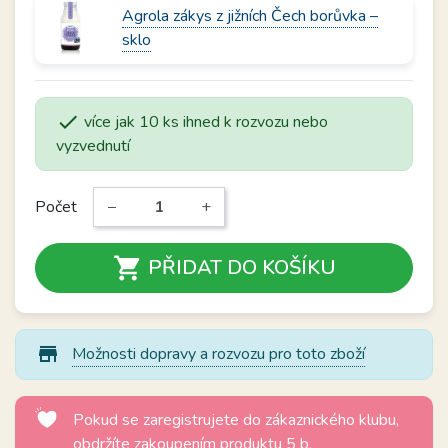
Agrola zákys z jižních Čech borůvka –
sklo

více jak 10 ks ihned k rozvozu nebo
vyzvednutí
Počet
−
+

PŘIDAT DO KOŠÍKU
store_mall_directory
Možnosti dopravy a rozvozu pro toto zboží
Pokud se zaregistrujete do zákaznického klubu,
obdržíte zakoupením produktu 5 b.