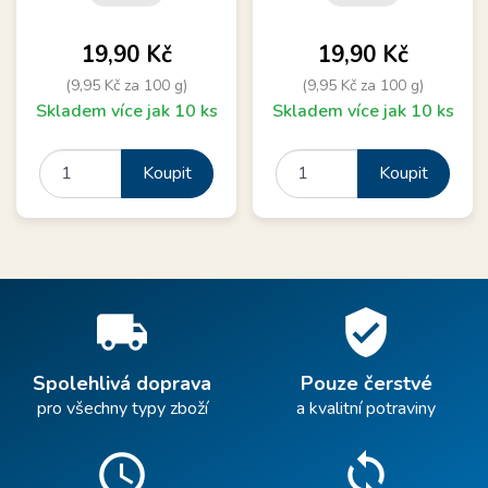
Cena
Cena
19,90 Kč
19,90 Kč
(9,95 Kč za 100 g)
(9,95 Kč za 100 g)
Skladem více jak 10 ks
Skladem více jak 10 ks
Koupit
Koupit
local_shipping
verified_user
Spolehlivá doprava
Pouze čerstvé
pro všechny typy zboží
a kvalitní potraviny
schedule
sync