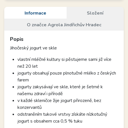
Informace
Složení
O značce Agrola Jindřichův Hradec
Popis
Jihočeský jogurt ve skle
vlastní mléčné kultury si pěstujeme sami již více
než 20 let
jogurty obsahují pouze plnotučné mléko z českých
farem
jogurty zakysávají ve skle, které je šetrné k
našemu zdraví i přírodě
v každé skleničce žije jogurt přirozeně, bez
konzervantů
odstraněním tukové vrstvy získáte nízkotučný
jogurt s obsahem cca 0,5 % tuku