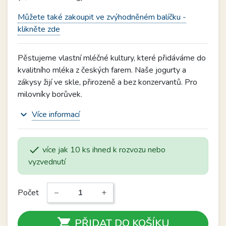
Můžete také zakoupit ve zvýhodněném balíčku -
klikněte zde
Pěstujeme vlastní mléčné kultury, které přidáváme do
kvalitního mléka z českých farem. Naše jogurty a
zákysy žijí ve skle, přirozeně a bez konzervantů. Pro
milovníky borůvek.
expand_more
Více informací

více jak 10 ks ihned k rozvozu nebo
vyzvednutí
Počet
−
+

PŘIDAT DO KOŠÍKU