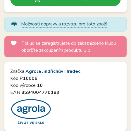
store_mall_directory
Možnosti dopravy a rozvozu pro toto zboží
Pokud se zaregistrujete do zákaznického klubu,
obdržíte zakoupením produktu 1 b.
Značka
Agrola Jindřichův Hradec
Kód
P10006
Kód výrobce
10
EAN
8594004770189