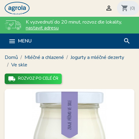

shopping_cart
(0)
K vyzvednutí do 20 minut
,
rozvoz dle lokality
,
nastavit adresu
search

MENU
Domů
Mléčné a chlazené
Jogurty a mléčné dezerty
Ve skle
local_shipping
ROZVOZ PO CELÉ ČR