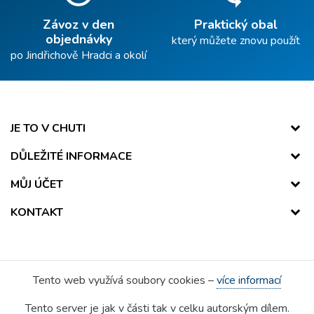
Závoz v den
Praktický obal
objednávky
který můžete znovu použít
po Jindřichově Hradci a okolí
JE TO V CHUTI
DŮLEŽITÉ INFORMACE
MŮJ ÚČET
KONTAKT
Tento web využívá soubory cookies –
více informací
Tento server je jak v části tak v celku autorským dílem.