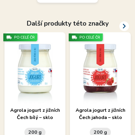
Další produkty této značky

local_shipping
local_shipping
PO CELÉ ČR
PO CELÉ ČR
Agrola jogurt z jižních
Agrola jogurt z jižních
Čech bílý – sklo
Čech jahoda – sklo
200 g
200 g