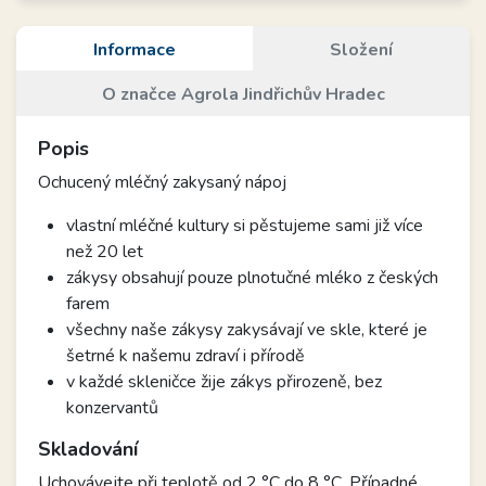
Informace
Složení
O značce Agrola Jindřichův Hradec
Popis
Ochucený mléčný zakysaný nápoj
vlastní mléčné kultury si pěstujeme sami již více
než 20 let
zákysy obsahují pouze plnotučné mléko z českých
farem
všechny naše zákysy zakysávají ve skle, které je
šetrné k našemu zdraví i přírodě
v každé skleničce žije zákys přirozeně, bez
konzervantů
Skladování
Uchovávejte při teplotě od 2 °C do 8 °C. Případné