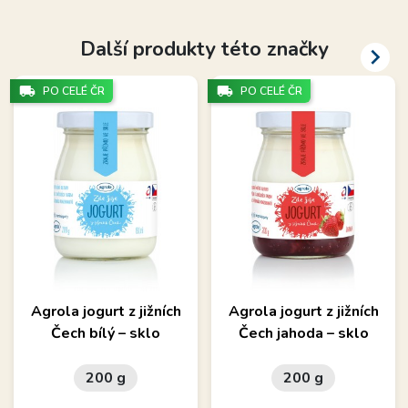
Další produkty této značky

local_shipping
local_shipping
PO CELÉ ČR
PO CELÉ ČR
Agrola jogurt z jižních
Agrola jogurt z jižních
Čech bílý – sklo
Čech jahoda – sklo
200 g
200 g