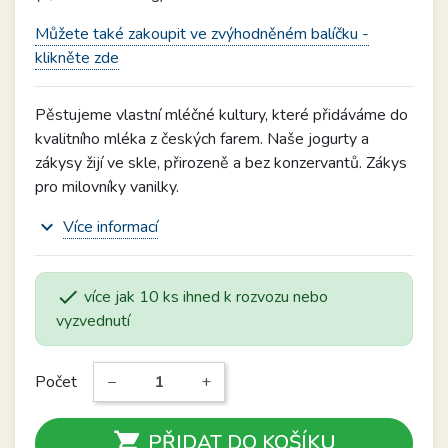
Můžete také zakoupit ve zvýhodněném balíčku -
klikněte zde
Pěstujeme vlastní mléčné kultury, které přidáváme do
kvalitního mléka z českých farem. Naše jogurty a
zákysy žijí ve skle, přirozeně a bez konzervantů. Zákys
pro milovníky vanilky.
expand_more
Více informací

více jak 10 ks ihned k rozvozu nebo
vyzvednutí
Počet
−
+

PŘIDAT DO KOŠÍKU