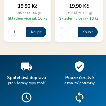
Cena
Cena
19,90 Kč
19,90 Kč
(9,95 Kč za 100 g)
(9,95 Kč za 100 g)
Skladem více jak 10 ks
Skladem více jak 10 ks
Koupit
Koupit
local_shipping
verified_user
Spolehlivá doprava
Pouze čerstvé
pro všechny typy zboží
a kvalitní potraviny
schedule
sync