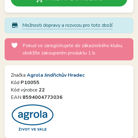
store_mall_directory
Možnosti dopravy a rozvozu pro toto zboží
Pokud se zaregistrujete do zákaznického klubu,
obdržíte zakoupením produktu 1 b.
Značka
Agrola Jindřichův Hradec
Kód
P10055
Kód výrobce
22
EAN
8594004773036