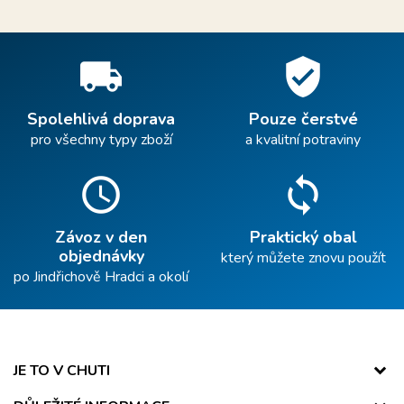
local_shipping
verified_user
Spolehlivá doprava
Pouze čerstvé
pro všechny typy zboží
a kvalitní potraviny
schedule
sync
Závoz v den
Praktický obal
objednávky
který můžete znovu použít
po Jindřichově Hradci a okolí
JE TO V CHUTI