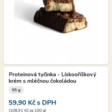
Proteinová tyčinka - Lískooříškový
krém s mléčnou čokoládou
55 g
59,90 Kč
s DPH
(108,91 Kč za 100 g)