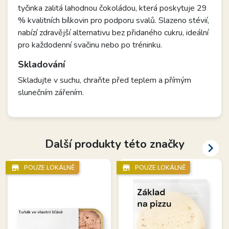
tyčinka zalitá lahodnou čokoládou, která poskytuje 29
% kvalitních bílkovin pro podporu svalů. Slazeno stévií,
nabízí zdravější alternativu bez přidaného cukru, ideální
pro každodenní svačinu nebo po tréninku.
Skladování
Skladujte v suchu, chraňte před teplem a přímým
slunečním zářením.
Další produkty této značky

store_mall_directory
store_mall_directory
POUZE LOKÁLNĚ
POUZE LOKÁLNĚ