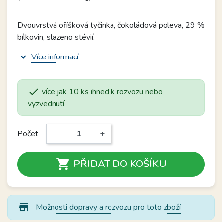
Dvouvrstvá oříšková tyčinka, čokoládová poleva, 29 %
bílkovin, slazeno stévií.
expand_more
Více informací

více jak 10 ks ihned k rozvozu nebo
vyzvednutí
Počet
−
+

PŘIDAT DO KOŠÍKU
store_mall_directory
Možnosti dopravy a rozvozu pro toto zboží