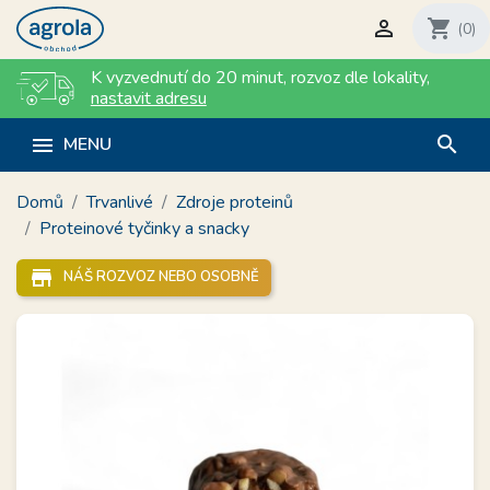

shopping_cart
(0)
K vyzvednutí do 20 minut
,
rozvoz dle lokality
,
nastavit adresu
search

MENU
Domů
Trvanlivé
Zdroje proteinů
Proteinové tyčinky a snacky
store_mall_directory
NÁŠ ROZVOZ NEBO OSOBNĚ