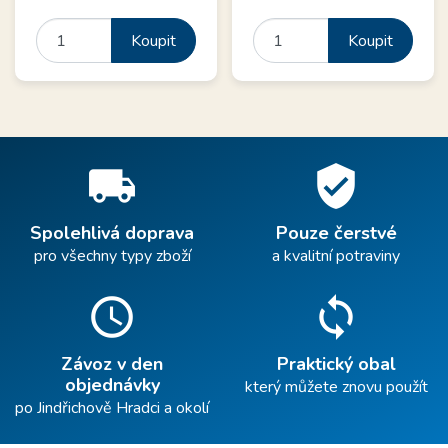
Koupit
Koupit
local_shipping
verified_user
Spolehlivá doprava
Pouze čerstvé
pro všechny typy zboží
a kvalitní potraviny
schedule
sync
Závoz v den
Praktický obal
objednávky
který můžete znovu použít
po Jindřichově Hradci a okolí