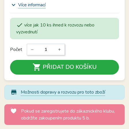
expand_more
Více informací

více jak 10 ks ihned k rozvozu nebo
vyzvednutí
Počet
−
+

PŘIDAT DO KOŠÍKU
store_mall_directory
Možnosti dopravy a rozvozu pro toto zboží
Pokud se zaregistrujete do zákaznického klubu,
obdržíte zakoupením produktu 5 b.